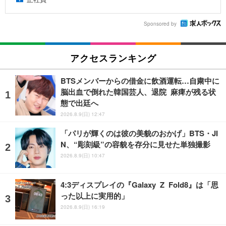
Sponsored by
アクセスランキング
BTSメンバーからの借金に飲酒運転…自粛中に
脳出血で倒れた韓国芸人、退院 麻痺が残る状
態で出廷へ
2026.8.9(日) 12:47
「パリが輝くのは彼の美貌のおかげ」BTS・JI
N、“彫刻級”の容貌を存分に見せた単独撮影
2026.8.9(日) 10:47
4:3ディスプレイの『Galaxy Z Fold8』は「思
った以上に実用的」
2026.8.9(日) 16:19