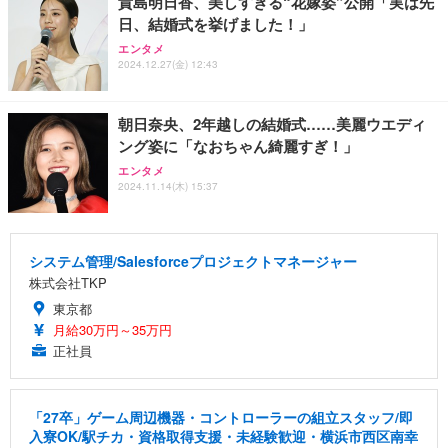
貴島明日香、美しすぎる“花嫁姿”公開「実は先
日、結婚式を挙げました！」
エンタメ
2024.12.27(金) 12:43
朝日奈央、2年越しの結婚式……美麗ウエディ
ング姿に「なおちゃん綺麗すぎ！」
エンタメ
2024.11.14(木) 15:37
システム管理/Salesforceプロジェクトマネージャー
株式会社TKP
東京都
月給30万円～35万円
正社員
「27卒」ゲーム周辺機器・コントローラーの組立スタッフ/即
入寮OK/駅チカ・資格取得支援・未経験歓迎・横浜市西区南幸