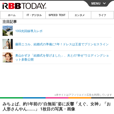
MENU
CLOSE
ホーム
IT・デジタル
SPEED TEST
エンタメ
ライフ
ホーム
注目記事
IT・デジタル
10G光回線導入レポ
IT・デジタルTOP
スマートフォン
SPEED TEST
藤田ニコル、結婚式の準備に1年！ドレスは王道でプリンセスライン
ネタ
ガジェット・ツール
エンタメ
奥山かずさ「結婚式を挙げました」、夫との“幸せ”ウエディングショ
ショッピング
その他
ット多数公開
エンタメTOP
映画・ドラマ
ライフ
韓流・K-POP
韓国・芸能
ライフTOP
グルメ
リリース一覧
音楽
スポーツ
ペット
ショッピング
プッシュ通知の停止方法
グラビア
ブログ
その他
ショッピング
その他
みちょぱ、約1年前の“白無垢”姿に反響「えぐ、女神」「お
人形さんやん……」 1枚目の写真・画像