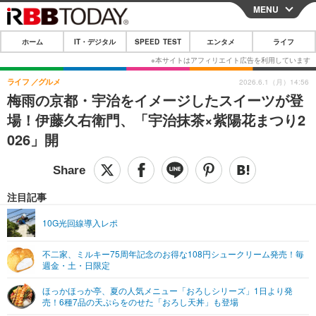
MENU
CLOSE
ホーム
IT・デジタル
SPEED TEST
エンタメ
ライフ
ホーム
IT・デジタル
ライフ
グルメ
2026.6.1（月）14:56
梅雨の京都・宇治をイメージしたスイーツが登
IT・デジタルTOP
スマートフォン
SPEED TEST
場！伊藤久右衛門、「宇治抹茶×紫陽花まつり2
ネタ
ガジェット・ツール
026」開
エンタメ
ショッピング
その他
エンタメTOP
映画・ドラマ
ライフ
韓流・K-POP
韓国・芸能
注目記事
ライフTOP
グルメ
リリース一覧
音楽
スポーツ
10G光回線導入レポ
ペット
ショッピング
プッシュ通知の停止方法
グラビア
ブログ
その他
不二家、ミルキー75周年記念のお得な108円シュークリーム発売！毎
週金・土・日限定
ショッピング
その他
ほっかほっか亭、夏の人気メニュー「おろしシリーズ」1日より発
売！6種7品の天ぷらをのせた「おろし天丼」も登場