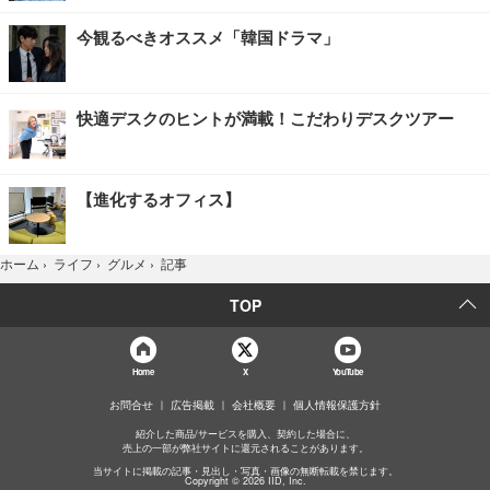
今観るべきオススメ「韓国ドラマ」
快適デスクのヒントが満載！こだわりデスクツアー
【進化するオフィス】
記事
ホーム
›
ライフ
›
グルメ
›
TOP
Home
X
YouTube
お問合せ
広告掲載
会社概要
個人情報保護方針
紹介した商品/サービスを購入、契約した場合に、
売上の一部が弊社サイトに還元されることがあります。
当サイトに掲載の記事・見出し・写真・画像の無断転載を禁じます。
Copyright © 2026 IID, Inc.