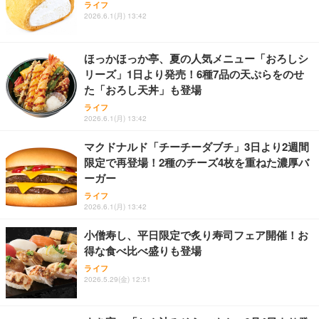
霧島酒造 チューパック黒霧島 25度 [ 焼酎 宮崎県 18
ライフ
15.6型/ 第11世代 Core i3-1125G4// Win11 Pro/MS
冊 ブルー花束カード】父の日 食べ物 肉 父 お父さん
2026.6.1(月) 13:42
00ml×2本 ]
Office 2021 Pro 付属/Webカメラ/DVD/豊富な接続端
お取り寄せグルメ おつまみ ハンバーグギフト 冷凍
子 (HDMI, VGA, USB 3.0)/ 有線静音マウス付属/ 180
松良 お取り寄せ 絶品
￥4,080
￥49,880
￥4,000
日保証（メモリ 16GB,SSD512GB）
ほっかほっか亭、夏の人気メニュー「おろしシ
リーズ」1日より発売！6種7品の天ぷらをのせ
【整備済み品】ノートパソコン 富士通 LIEFBOOK
お中元 ギフト 【TV紹介されました♪】 純系 名古屋
アサヒ スーパードライ [缶] 135ml x 24本 [ケース販
た「おろし天丼」も登場
U9311X/F 13.3型 第11世代 Core i5-1145G7/Window
コーチン 燻製 4種 セット おつまみ お取り寄せグル
売] [アサヒ 国産 ビール 缶 ALC 5%] LT-1226
s11 Pro/MS Office 2021搭載/Webカメラ/Wifi・Blue
メ 100％国産 高級 地鶏 お肉 ハム ソーセージ 冷凍
ライフ
2026.6.1(月) 13:42
tooth・HDMI・Type-C/360度回転対応/有線静音マウ
化粧箱入り 手提げ紙袋 熨斗対応可 南部食鶏 RK-29-
￥3,493
￥44,880
￥4,066
ス付属/180日保証(タッチスクリーン/メモリ8GB,SS
B-R
マクドナルド「チーチーダブチ」3日より2週間
D256GB)
限定で再登場！2種のチーズ4枚を重ねた濃厚バ
VETESAノートパソコン Corei7 15.6インチ IPS液
Butz Delicatessen おつまみアソートセット 【誕生
天羽の梅 1800ml （ハイボールの元 焼酎用）[天羽飲
ーガー
晶/1920×1080FHD Office2024搭載 Win11 Pro ノー
日用（バースデーカード付き）】 おつまみセット 6
料製造 東京都]
トPC 16GB メモリ SSD 256GB WEBカメラ付き 軽
品 食べ比べ ご自宅用 お中元 合鴨 牛タン ロースト
ライフ
量薄型 laptop WIFI5/BT5.0/指紋認証機能/テンキー/
ビーフ 燻製 詰め合わせ ギフト プレゼント おしゃれ
￥1,750
2026.6.1(月) 13:42
￥59,980
￥2,952
日本語キーボード ラップトップ 学生向け 仕事用 学
お取り寄せ 肉 国産 ビール オードブル 3000円
習用 ピンク
小僧寿し、平日限定で炙り寿司フェア開催！お
得な食べ比べ盛りも登場
ライフ
2026.5.29(金) 12:51