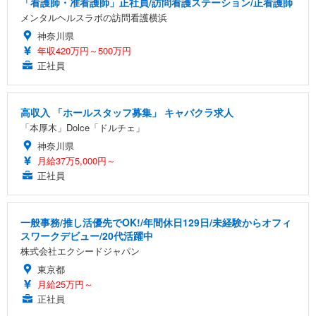
「看護師・准看護師」正社員/訪問看護ステーション/正看護師
メンタルヘルスラボの訪問看護横浜
神奈川県
年収420万円～500万円
正社員
高収入 「ホールスタッフ募集」 キャバクラ求人
「本厚木」Dolce「ドルチェ」
神奈川県
月給37万5,000円～
正社員
一般事務/推し活優先でOK!/年間休日129日/未経験からオフィ
スワークデビュー/20代活躍中
株式会社エクシードジャパン
東京都
月給25万円～
正社員