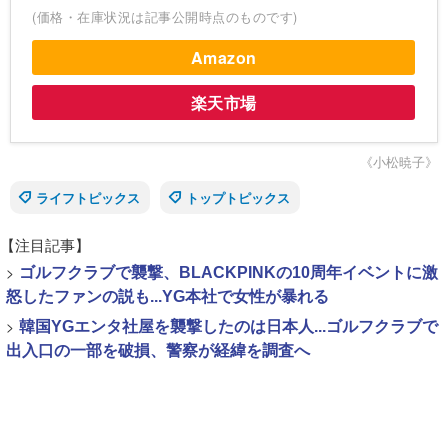
(価格・在庫状況は記事公開時点のものです)
Amazon
楽天市場
《小松暁子》
ライフトピックス
トップトピックス
【注目記事】
>
ゴルフクラブで襲撃、BLACKPINKの10周年イベントに激
怒したファンの説も...YG本社で女性が暴れる
>
韓国YGエンタ社屋を襲撃したのは日本人...ゴルフクラブで
出入口の一部を破損、警察が経緯を調査へ