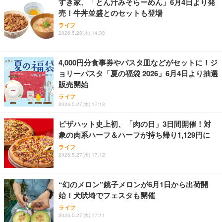
すき家、「とん汁みそらーめん」6月4日より発
売！牛丼並盛とのセットも登場
ライフ
2026.5.28(木) 14:38
4,000円分食事券やパスタ皿などがセットに！ジ
ョリーパスタ「夏の福袋 2026」6月4日より抽選
販売開始
ライフ
2026.5.27(水) 17:13
ピザハット史上初、「肉の日」3日間開催！対
象の肉系ハーフ＆ハーフが持ち帰り1,129円に
ライフ
2026.5.27(水) 17:12
“幻のメロン”銚子メロンが6月1日から出荷開
始！犬吠埼でフェスタも開催
ライフ
2026.5.27(水) 17:11