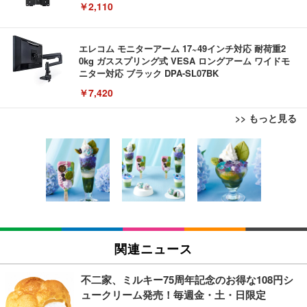
￥2,110
エレコム モニターアーム 17~49インチ対応 耐荷重2
0kg ガススプリング式 VESA ロングアーム ワイドモ
ニター対応 ブラック DPA-SL07BK
￥7,420
>> もっと見る
【整備済み品】ノートパソコン 富士通 LIEFBOOK
ブラックニッカ ニッカ Nikka ウィスキー4000ml ブ
松阪牛 グルメ ハンバーグ 【誕生日ギフトセット】
U9311X/F 13.3型 第11世代 Core i5-1145G7/Window
ラックニッカクリア ウヰスキー 【日本 アサヒ ウィ
誕生日プレゼント 高級 ハンバーグ 肉 ギフト 牛肉
s11 Pro/MS Office 2021搭載/Webカメラ/Wifi・Blue
スキー】 大容量 お得 4リットル
食べ物 冷凍 高級 内祝 お返し 人気 お取り寄せ グル
tooth・HDMI・Type-C/360度回転対応/有線静音マウ
メ 出産 男性 土産 女性 お父さん お母さん
￥44,948
￥3,940
￥4,000
ス付属/180日保証(タッチスクリーン/メモリ16GB,S
SD256GB)
【整備済み品】中古 ノートパソコン 富士通 A5511/
【Amazon.co.jp限定】コロナ・エキストラ Corona
松阪牛 グルメ ハンバーグ【オレンジ花束カード】
15.6型/ 第11世代 Core i3-1125G4// Win11 Pro/MS
Extra 瓶 [ 330ml × 8本 ] [オリジナルバケツ付きセッ
松坂牛 花 カード 高級ハンバーグ 肉 ギフト 牛肉 食
関連ニュース
Office 2021 Pro 付属/Webカメラ/DVD/豊富な接続端
ト] [ギフトBox入り]
べ物 冷凍 高級 プレゼント 内祝 お返し 人気 お取り
子 (HDMI, VGA, USB 3.0)/ 有線静音マウス付属/ 180
寄せ グルメ
￥36,880
￥2,249
￥4,000
日保証（メモリ 8GB,SSD256GB）
不二家、ミルキー75周年記念のお得な108円シ
ュークリーム発売！毎週金・土・日限定
【整備済み品】中古 ノートパソコン 富士通 A5511/
父の日ギフト 松阪牛 グルメ ハンバーグ【父の日短