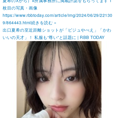
夏希のXから）※所属事務所に掲載許諾をもらってます 1
枚目の写真・画像
https://www.rbbtoday.com/article/img/2024/06/29/22130
9/864443.html
続きを読む »
出口夏希の至近距離ショットが「ビジュやべえ」「かわ
いいの天才」！ 私服も“尊い”と話題に | RBB TODAY