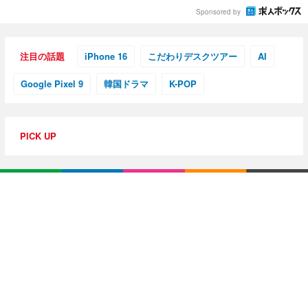
Sponsored by
注目の話題
iPhone 16
こだわりデスクツアー
AI
Google Pixel 9
韓国ドラマ
K-POP
PICK UP
特集・連載
【動画レビュー】注目ガジェットを動画で解説！公式Y
ouTubeチャンネル
10G光回線導入レポ