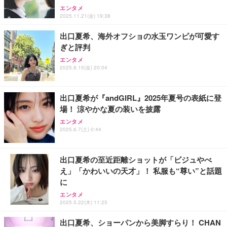
グモニター QD 24.5インチ 1ms FHD 量子ドット 残
トPC 16GB メモリ SSD 256GB WEBカメラ付き 軽
GB/365日】
エンタメ
像低減 (3年保証 | 輝点保証 | 日本メーカー)
量薄型 laptop WIFI5/BT5.0/指紋認証機能/テンキー/
2025.11.21(金) 19:38
￥34,980
￥59,980
￥10,980
日本語キーボード ラップトップ 学生向け 仕事用 学
習用 ピンク
出口夏希、海外オフショの水玉ワンピが可愛す
ぎと評判
エンタメ
2025.8.15(金) 20:04
出口夏希が『andGIRL』2025年夏号の表紙に登
場！ 涼やかな夏の装いを披露
エンタメ
2025.6.7(土) 0:44
出口夏希の至近距離ショットが「ビジュやべ
え」「かわいいの天才」！ 私服も“尊い”と話題
に
エンタメ
2025.5.22(木) 11:25
出口夏希、ショーパンから美脚すらり！ CHAN