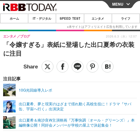
MENU
CLOSE
ホーム
IT・デジタル
SPEED TEST
エンタメ
ライフ
ホーム
IT・デジタル
エンタメ
ブログ
2026.6.3（水）12:07
「令嬢すぎる」表紙に登場した出口夏希の衣装
IT・デジタルTOP
スマートフォン
SPEED TEST
に注目
ネタ
ガジェット・ツール
エンタメ
ショッピング
その他
エンタメTOP
映画・ドラマ
ライフ
注目記事
韓流・K-POP
韓国・芸能
ライフTOP
グルメ
リリース一覧
10G光回線導入レポ
音楽
スポーツ
ペット
ショッピング
プッシュ通知の停止方法
出口夏希、夢と現実のはざまで揺れ動く高校生役に！ドラマ『サバ
缶、宇宙へ行く』出演決定
グラビア
ブログ
その他
出口夏希＆南沙良W主演映画『万事快調〈オール・グリーンズ〉』本
ショッピング
その他
編映像公開！同好会メンバーが学校の屋上で決起集会！