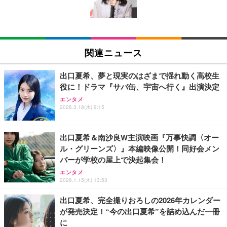
tooth・HDMI・Type-C/360度回転対応/有線静音マウ
￥105,595
￥44,948
￥9,980
ス付属/180日保証(タッチスクリーン/メモリ16GB,S
SD256GB)
EIZO ビジネス向けプレミアムモニター | FlexScan
【整備済み品】中古 ノートパソコン 富士通 A5511/
【限定10GB増量モデル】国内メーカー直営 ポケッ
EV2740X-WT | 27.0型4K UHD・USB Type-C・ホワ
15.6型/ 第11世代 Core i3-1125G4// Win11 Pro/MS
ト WiFi 『プレミアムチャージWiFi』X200 (日本国
関連ニュース
イト
Office 2021 Pro 付属/Webカメラ/DVD/豊富な接続端
内ギガ付) ギガ割引クーポン毎月付与 端末買い切り
子 (HDMI, VGA, USB 3.0)/ 有線静音マウス付属/ 180
契約・クレカ不要 利用分だけ都度チャージ 充電不要
￥109,572
￥36,880
￥6,980
日保証（メモリ 8GB,SSD256GB）
バッテリーレス 海外利用可能 ([X200]100GB/365日)
出口夏希、夢と現実のはざまで揺れ動く高校生
役に！ドラマ『サバ缶、宇宙へ行く』出演決定
【整備済み品】中古 ノートパソコン 富士通 A5511/
【ecoco】 1年間 100GB 充電式 リチャージ 型 ポケ
【純正品】27"ゲーミングモニター DualSense 充電
エンタメ
15.6型/ 第11世代 Core i3-1125G4// Win11 Pro/MS
ット Wi-Fi 契約不要 月額費用なし 【紛失・水濡れ・
2026.3.18(水) 9:15
フック付き（CFI-ZDM1J）
Office 2021 Pro 付属/Webカメラ/DVD/豊富な接続端
落下も1年間交換保証】 工事不要 長時間利用 ギガ
子 (HDMI, VGA, USB 3.0)/ 有線静音マウス付属/ 180
リチャージ 可能
￥49,979
￥49,880
￥10,980
日保証（メモリ 16GB,SSD512GB）
出口夏希＆南沙良W主演映画『万事快調〈オー
ル・グリーンズ〉』本編映像公開！同好会メン
【整備済み品】Dell E2724HS 27インチ 液晶モニタ
【整備済み品】ノートパソコン 富士通 LIEFBOOK
【リチャージWiFi】超ロングバッテリー 100GB 365
バーが学校の屋上で決起集会！
ー フルHD（1920×1080）VA 非光沢 HDMI/DisplayP
U9311X/F 13.3型 第11世代 Core i5-1145G7/Window
日 ギガ付き ポケット WiFi モバイルルーター 契約返
ort/VGA スピーカー内蔵 高さ調整 スイベル VESA対
s11 Pro/MS Office 2021搭載/Webカメラ/Wifi・Blue
却無し 月額費用無し 簡単ギガチャージ リチャージ
エンタメ
2026.1.15(木) 13:53
応 ComfortView ビジネス向け
tooth・HDMI・Type-C/360度回転対応/有線静音マウ
電源ONで即時使える SE Pro 液晶画面付き バッテ
￥15,800
￥44,880
￥10,980
ス付属/180日保証(タッチスクリーン/メモリ8GB,SS
リー内蔵【SEProWH-100GB/365日】
出口夏希、完全撮りおろしの2026年カレンダー
D256GB)
が発売決定！“今の出口夏希”を詰め込んだ一冊
【MiniLED/24.5inch/280Hz/FHD】GRAPHT THE S
VETESAノートパソコン Corei7 15.6インチ IPS液
【リチャージWiFi】バッテリー35時間 100GB 365日
に
HOOTER Gaming Monitor 24” Essential ゲーミン
晶/1920×1080FHD Office2024搭載 Win11 Pro ノー
ギガ付 ポケット WiFi 海外利用可能【SEProBK-100