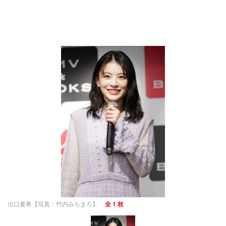
出口夏希【写真：竹内みちまろ】
全 1 枚