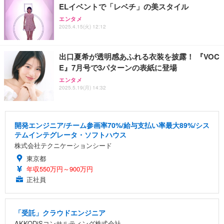
ELイベントで「レベチ」の美スタイル
エンタメ
2025.4.15(火) 12:12
出口夏希が透明感あふれる衣装を披露！ 『VOC
E』7月号で3パターンの表紙に登場
エンタメ
2025.5.19(月) 14:32
開発エンジニア/チーム参画率70%/給与支払い率最大89%/シス
テムインテグレータ・ソフトハウス
株式会社テクニケーションシード
東京都
年収550万円～900万円
正社員
「受託」クラウドエンジニア
AKKODiSコンサルティング株式会社