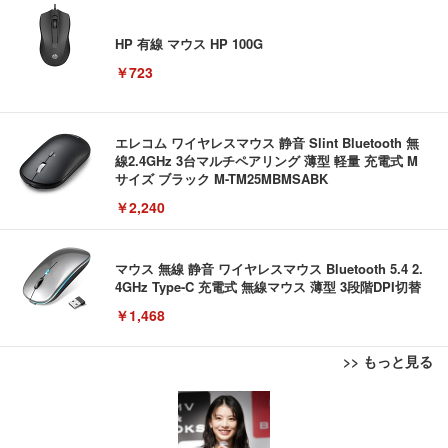
HP 有線 マウス HP 100G
￥723
エレコム ワイヤレスマウス 静音 Slint Bluetooth 無
線2.4GHz 3台マルチペアリング 薄型 軽量 充電式 M
サイズ ブラック M-TM25MBMSABK
￥2,240
マウス 無線 静音 ワイヤレスマウス Bluetooth 5.4 2.
4GHz Type-C 充電式 無線マウス 薄型 3段階DPI切替
￥1,468
>> もっと見る
EIZO ビジネス向けプレミアムモニター | FlexScan
【整備済み品】ノートパソコン 富士通 LIEFBOOK
【リチャージWiFi】バッテリーレス 日本100GB+世
EV3240X-WT | 31.5型4K UHD・USB Type-C・ホワ
U9311X/F 13.3型 第11世代 Core i5-1145G7/Window
界3GB 365日 ポケット WiFi ギガ付 海外利用可能
イト
s11 Pro/MS Office 2021搭載/Webカメラ/Wifi・Blue
【TD12-100GB/365日】