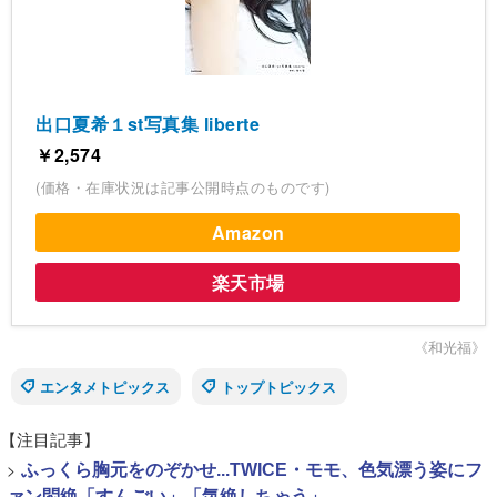
出口夏希１st写真集 liberte
￥2,574
(価格・在庫状況は記事公開時点のものです)
Amazon
楽天市場
《和光福》
エンタメトピックス
トップトピックス
【注目記事】
>
ふっくら胸元をのぞかせ...TWICE・モモ、色気漂う姿にフ
ァン悶絶「すんごい」「気絶しちゃう」