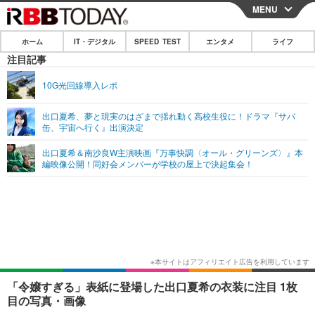
MENU
CLOSE
ホーム
IT・デジタル
SPEED TEST
エンタメ
ライフ
ホーム
注目記事
IT・デジタル
10G光回線導入レポ
IT・デジタルTOP
スマートフォン
SPEED TEST
出口夏希、夢と現実のはざまで揺れ動く高校生役に！ドラマ『サバ
缶、宇宙へ行く』出演決定
ネタ
ガジェット・ツール
エンタメ
出口夏希＆南沙良W主演映画『万事快調〈オール・グリーンズ〉』本
ショッピング
その他
編映像公開！同好会メンバーが学校の屋上で決起集会！
エンタメTOP
映画・ドラマ
ライフ
韓流・K-POP
韓国・芸能
ライフTOP
グルメ
リリース一覧
音楽
スポーツ
ペット
ショッピング
プッシュ通知の停止方法
グラビア
ブログ
その他
ショッピング
その他
「令嬢すぎる」表紙に登場した出口夏希の衣装に注目 1枚
目の写真・画像