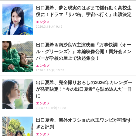
出口夏希、夢と現実のはざまで揺れ動く高校生
役に！ドラマ『サバ缶、宇宙へ行く』出演決定
エンタメ
2026.3.18(水) 9:15
出口夏希＆南沙良W主演映画『万事快調〈オー
ル・グリーンズ〉』本編映像公開！同好会メン
バーが学校の屋上で決起集会！
エンタメ
2026.1.15(木) 13:53
出口夏希、完全撮りおろしの2026年カレンダー
が発売決定！“今の出口夏希”を詰め込んだ一冊
に
エンタメ
2025.11.21(金) 19:38
出口夏希、海外オフショの水玉ワンピが可愛す
ぎと評判
エンタメ