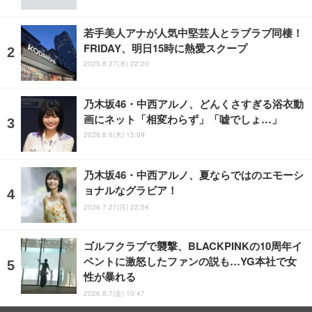
若手美人アナが人気中堅芸人とラブラブ同棲！
FRIDAY、明日15時に熱愛スクープ
2025.8.27(水) 22:20
乃木坂46・中西アルノ、どんくさすぎる浴衣動
画にネット「相変わらず」「嘘でしょ…」
2026.8.6(木) 15:09
乃木坂46・中西アルノ、夏ならではのエモーシ
ョナルなグラビア！
2026.7.27(月) 22:54
ゴルフクラブで襲撃、BLACKPINKの10周年イ
ベントに激怒したファンの説も…YG本社で女
性が暴れる
2026.8.7(金) 10:47