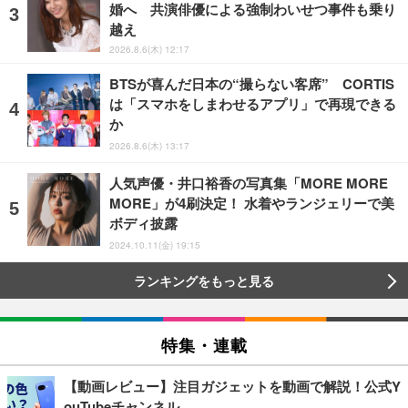
婚へ 共演俳優による強制わいせつ事件も乗り
越え
2026.8.6(木) 12:17
BTSが喜んだ日本の“撮らない客席” CORTIS
は「スマホをしまわせるアプリ」で再現できる
か
2026.8.6(木) 13:17
人気声優・井口裕香の写真集「MORE MORE
MORE」が4刷決定！ 水着やランジェリーで美
ボディ披露
2024.10.11(金) 19:15
ランキングをもっと見る
特集・連載
【動画レビュー】注目ガジェットを動画で解説！公式Y
ouTubeチャンネル