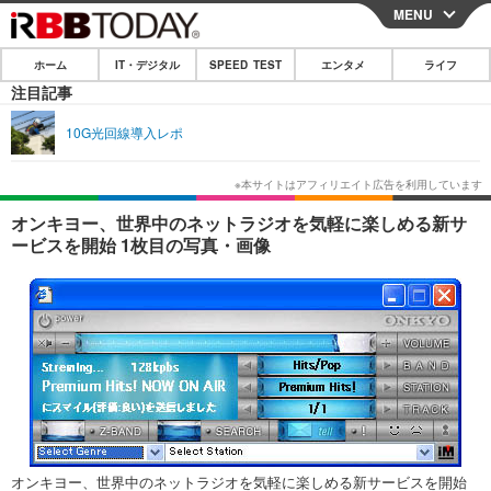
MENU
CLOSE
ホーム
IT・デジタル
SPEED TEST
エンタメ
ライフ
ホーム
注目記事
IT・デジタル
10G光回線導入レポ
IT・デジタルTOP
スマートフォン
SPEED TEST
ネタ
ガジェット・ツール
エンタメ
オンキヨー、世界中のネットラジオを気軽に楽しめる新サ
ービスを開始 1枚目の写真・画像
ショッピング
その他
エンタメTOP
映画・ドラマ
ライフ
韓流・K-POP
韓国・芸能
ライフTOP
グルメ
リリース一覧
音楽
スポーツ
ペット
ショッピング
プッシュ通知の停止方法
グラビア
ブログ
その他
ショッピング
その他
オンキヨー、世界中のネットラジオを気軽に楽しめる新サービスを開始