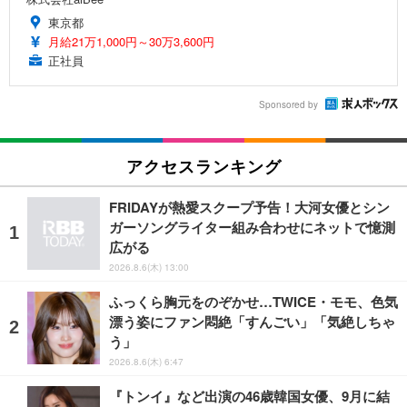
東京都
月給21万1,000円～30万3,600円
正社員
Sponsored by
アクセスランキング
FRIDAYが熱愛スクープ予告！大河女優とシン
ガーソングライター組み合わせにネットで憶測
広がる
2026.8.6(木) 13:00
ふっくら胸元をのぞかせ…TWICE・モモ、色気
漂う姿にファン悶絶「すんごい」「気絶しちゃ
う」
2026.8.6(木) 6:47
『トンイ』など出演の46歳韓国女優、9月に結