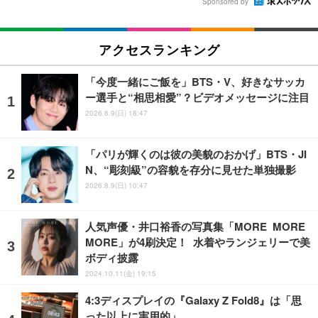
Sponsored by
アクセスランキング
「今度一緒にご飯を」BTS・V、好きなサッカ
ー選手と“相思相愛”？ビデオメッセージに注目
2026.8.9(日) 18:47
「パリが輝くのは彼の美貌のおかげ」BTS・JI
N、“彫刻級”の容貌を存分に見せた単独撮影
2026.8.9(日) 10:47
人気声優・井口裕香の写真集「MORE MORE
MORE」が4刷決定！ 水着やランジェリーで美
ボディ披露
2024.10.11(金) 19:15
4:3ディスプレイの『Galaxy Z Fold8』は「思
った以上に実用的」