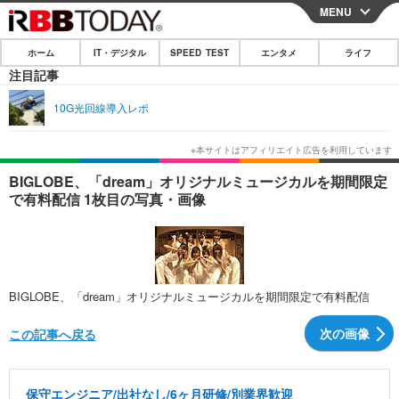
MENU
CLOSE
ホーム
IT・デジタル
SPEED TEST
エンタメ
ライフ
ホーム
注目記事
IT・デジタル
10G光回線導入レポ
IT・デジタルTOP
スマートフォン
SPEED TEST
ネタ
ガジェット・ツール
エンタメ
BIGLOBE、「dream」オリジナルミュージカルを期間限定
で有料配信 1枚目の写真・画像
ショッピング
その他
エンタメTOP
映画・ドラマ
ライフ
韓流・K-POP
韓国・芸能
ライフTOP
グルメ
リリース一覧
音楽
スポーツ
ペット
ショッピング
プッシュ通知の停止方法
BIGLOBE、「dream」オリジナルミュージカルを期間限定で有料配信
グラビア
ブログ
その他
次の画像
この記事へ戻る
ショッピング
その他
保守エンジニア/出社なし/6ヶ月研修/別業界歓迎