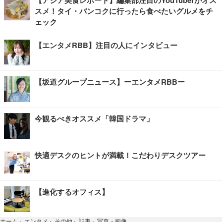
【アジア美食レポート】編集部注目のYouTuberがオス
スメ！タイ・バンコクに行ったら食べたいグルメをチ
ェック
【エンタメRBB】注目の人にインタビュー
【坂道グループニュース】ーエンタメRBBー
今観るべきオススメ「韓国ドラマ」
快適デスクのヒントが満載！こだわりデスクツアー
【進化するオフィス】
写真・画像
ホーム
›
エンタメ
›
その他
›
記事
›