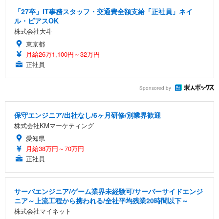
「27卒」IT事務スタッフ・交通費全額支給「正社員」ネイ
ル・ピアスOK
株式会社大斗
東京都
月給26万1,100円～32万円
正社員
Sponsored by
保守エンジニア/出社なし/6ヶ月研修/別業界歓迎
株式会社KMマーケティング
愛知県
月給38万円～70万円
正社員
サーバエンジニア/ゲーム業界未経験可/サーバーサイドエンジ
ニア～上流工程から携われる/全社平均残業20時間以下～
株式会社マイネット