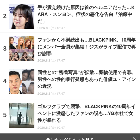
手が震え続けた原因は首のヘルニアだった…K
ARA・スンヨン、症状の悪化を告白「治療中
だ」
2026.8.8(土) 15:47
ファンから不満続出も…BLACKPINK、10周年
にメンバー全員が集結！ジスがライブ配信で再
び謝罪
2026.8.8(土) 17:47
同性との“密着写真”が拡散…薬物使用で有罪、
男性への性的暴行疑惑もあった俳優ユ・アイン
の近況
2026.8.8(土) 17:47
ゴルフクラブで襲撃、BLACKPINKの10周年イ
ベントに激怒したファンの説も…YG本社で女
性が暴れる
2026.8.7(金) 10:47
ランキングをもっと見る