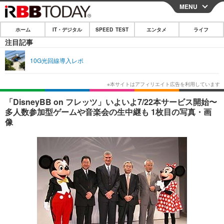
MENU
CLOSE
ホーム
IT・デジタル
SPEED TEST
エンタメ
ライフ
ホーム
注目記事
IT・デジタル
10G光回線導入レポ
IT・デジタルTOP
スマートフォン
SPEED TEST
ネタ
ガジェット・ツール
エンタメ
「DisneyBB on フレッツ」いよいよ7/22本サービス開始〜
多人数参加型ゲームや音楽会の生中継も 1枚目の写真・画
ショッピング
その他
エンタメTOP
映画・ドラマ
ライフ
像
韓流・K-POP
韓国・芸能
ライフTOP
グルメ
リリース一覧
音楽
スポーツ
ペット
ショッピング
プッシュ通知の停止方法
グラビア
ブログ
その他
ショッピング
その他