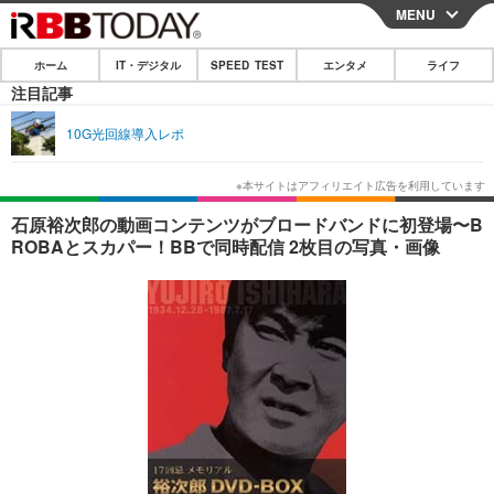
MENU
CLOSE
ホーム
IT・デジタル
SPEED TEST
エンタメ
ライフ
ホーム
注目記事
IT・デジタル
10G光回線導入レポ
IT・デジタルTOP
スマートフォン
SPEED TEST
ネタ
ガジェット・ツール
エンタメ
石原裕次郎の動画コンテンツがブロードバンドに初登場〜B
ROBAとスカパー！BBで同時配信 2枚目の写真・画像
ショッピング
その他
エンタメTOP
映画・ドラマ
ライフ
韓流・K-POP
韓国・芸能
ライフTOP
グルメ
リリース一覧
音楽
スポーツ
ペット
ショッピング
プッシュ通知の停止方法
グラビア
ブログ
その他
ショッピング
その他