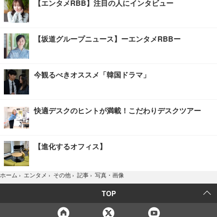
【エンタメRBB】注目の人にインタビュー
【坂道グループニュース】ーエンタメRBBー
今観るべきオススメ「韓国ドラマ」
快適デスクのヒントが満載！こだわりデスクツアー
【進化するオフィス】
写真・画像
ホーム
›
エンタメ
›
その他
›
記事
›
TOP