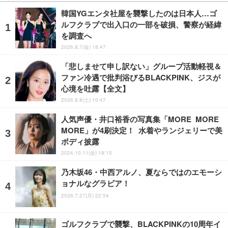
韓国YGエンタ社屋を襲撃したのは日本人…ゴ
ルフクラブで出入口の一部を破損、警察が経緯
を調査へ
2026.8.7(金) 18:47
「悲しませて申し訳ない」グループ活動軽視＆
ファン冷遇で批判浴びるBLACKPINK、ジスが
心境を吐露【全文】
2026.8.8(土) 10:47
人気声優・井口裕香の写真集「MORE MORE
MORE」が4刷決定！ 水着やランジェリーで美
ボディ披露
2024.10.11(金) 19:15
乃木坂46・中西アルノ、夏ならではのエモーシ
ョナルなグラビア！
2026.7.27(月) 22:54
ゴルフクラブで襲撃、BLACKPINKの10周年イ