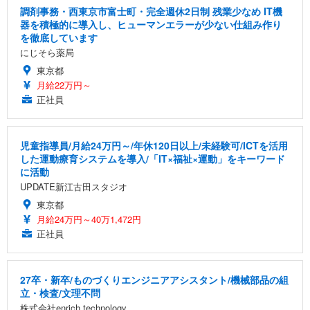
調剤事務・西東京市富士町・完全週休2日制 残業少なめ IT機
器を積極的に導入し、ヒューマンエラーが少ない仕組み作り
を徹底しています
にじそら薬局
東京都
月給22万円～
正社員
児童指導員/月給24万円～/年休120日以上/未経験可/ICTを活用
した運動療育システムを導入/「IT×福祉×運動」をキーワード
に活動
UPDATE新江古田スタジオ
東京都
月給24万円～40万1,472円
正社員
27卒・新卒/ものづくりエンジニアアシスタント/機械部品の組
立・検査/文理不問
株式会社enrich technology