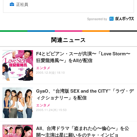
正社員
Sponsored by
関連ニュース
F4とビビアン・スーが共演〜「Love Storm〜
狂愛龍捲風〜」をAIIが配信
エンタメ
2005.12.9(金) 18:10
GyaO、“台湾版 SEX and the CITY”「ラヴ・デ
ィクショナリー」を配信
エンタメ
2005.11.24(木) 15:53
AII、台湾ドラマ「盗まれた心〜偸心〜」を公
開〜主演は星に願いをのチャ・インピョ