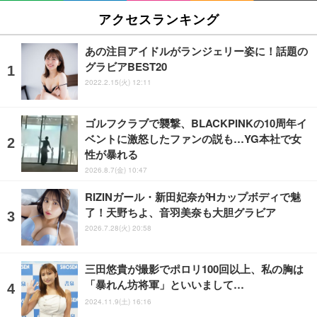
アクセスランキング
あの注目アイドルがランジェリー姿に！話題の
グラビアBEST20
2022.2.15(火) 12:11
ゴルフクラブで襲撃、BLACKPINKの10周年イ
ベントに激怒したファンの説も…YG本社で女
性が暴れる
2026.8.7(金) 10:47
RIZINガール・新田妃奈がHカップボディで魅
了！天野ちよ、音羽美奈も大胆グラビア
2026.7.28(火) 20:58
三田悠貴が撮影でポロリ100回以上、私の胸は
「暴れん坊将軍」といいまして…
2024.11.9(土) 16:16