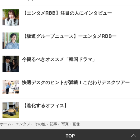
【エンタメRBB】注目の人にインタビュー
【坂道グループニュース】ーエンタメRBBー
今観るべきオススメ「韓国ドラマ」
快適デスクのヒントが満載！こだわりデスクツアー
【進化するオフィス】
写真・画像
ホーム
›
エンタメ
›
その他
›
記事
›
TOP