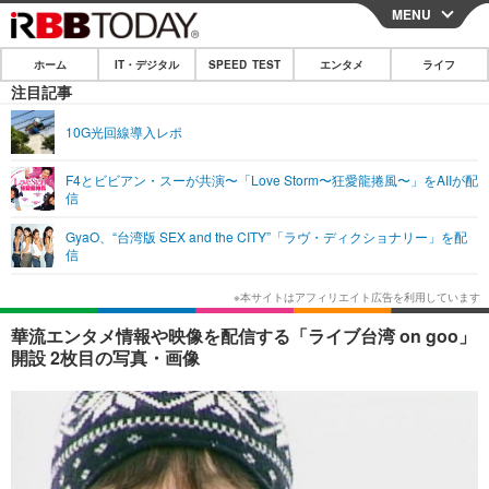
MENU
CLOSE
ホーム
IT・デジタル
SPEED TEST
エンタメ
ライフ
ホーム
注目記事
IT・デジタル
10G光回線導入レポ
IT・デジタルTOP
スマートフォン
SPEED TEST
F4とビビアン・スーが共演〜「Love Storm〜狂愛龍捲風〜」をAIIが配
信
ネタ
ガジェット・ツール
エンタメ
GyaO、“台湾版 SEX and the CITY”「ラヴ・ディクショナリー」を配
ショッピング
その他
信
エンタメTOP
映画・ドラマ
ライフ
韓流・K-POP
韓国・芸能
ライフTOP
グルメ
リリース一覧
華流エンタメ情報や映像を配信する「ライブ台湾 on goo」
音楽
スポーツ
ペット
ショッピング
開設 2枚目の写真・画像
プッシュ通知の停止方法
グラビア
ブログ
その他
ショッピング
その他