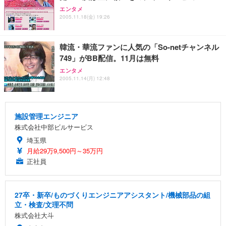
エンタメ
2005.11.18(金) 19:26
韓流・華流ファンに人気の「So-netチャンネル
749」がBB配信。11月は無料
エンタメ
2005.11.14(月) 12:48
施設管理エンジニア
株式会社中部ビルサービス
埼玉県
月給29万9,500円～35万円
正社員
27卒・新卒/ものづくりエンジニアアシスタント/機械部品の組
立・検査/文理不問
株式会社大斗