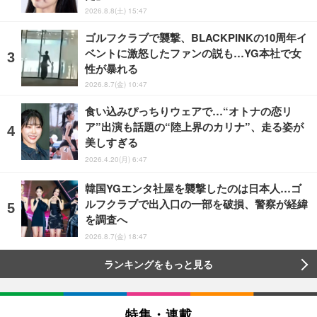
2026.8.8(土) 15:47
ゴルフクラブで襲撃、BLACKPINKの10周年イ
ベントに激怒したファンの説も…YG本社で女
性が暴れる
2026.8.7(金) 10:47
食い込みぴっちりウェアで…“オトナの恋リ
ア”出演も話題の“陸上界のカリナ”、走る姿が
美しすぎる
2026.4.20(月) 6:47
韓国YGエンタ社屋を襲撃したのは日本人…ゴ
ルフクラブで出入口の一部を破損、警察が経緯
を調査へ
2026.8.7(金) 18:47
ランキングをもっと見る
特集・連載