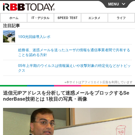
MENU
CLOSE
ホーム
IT・デジタル
SPEED TEST
エンタメ
ライフ
ホーム
注目記事
IT・デジタル
10G光回線導入レポ
IT・デジタルTOP
スマートフォン
SPEED TEST
総務省、迷惑メールを送ったユーザの情報を通信事業者間で共有する
ことを認める方針
ネタ
ガジェット・ツール
エンタメ
05年上半期のウイルスは情報漏えいや攻撃対象の特定化などがトピッ
ショッピング
その他
クス
エンタメTOP
映画・ドラマ
ライフ
韓流・K-POP
韓国・芸能
ライフTOP
グルメ
リリース一覧
送信元IPアドレスを分析して迷惑メールをブロックするSe
音楽
スポーツ
ペット
ショッピング
nderBase技術とは 1枚目の写真・画像
プッシュ通知の停止方法
グラビア
ブログ
その他
ショッピング
その他