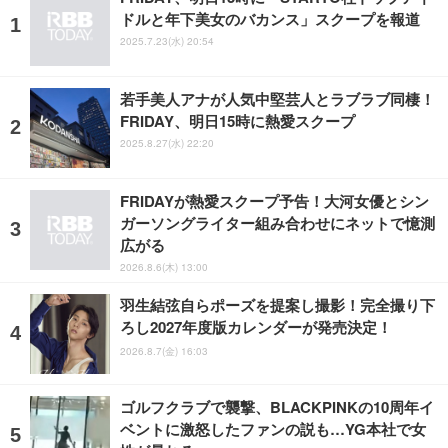
ドルと年下美女のバカンス」スクープを報道
2025.7.23(水) 20:54
若手美人アナが人気中堅芸人とラブラブ同棲！
FRIDAY、明日15時に熱愛スクープ
2025.8.27(水) 22:20
FRIDAYが熱愛スクープ予告！大河女優とシン
ガーソングライター組み合わせにネットで憶測
広がる
2026.8.6(木) 13:00
羽生結弦自らポーズを提案し撮影！完全撮り下
ろし2027年度版カレンダーが発売決定！
2026.8.7(金) 16:03
ゴルフクラブで襲撃、BLACKPINKの10周年イ
ベントに激怒したファンの説も…YG本社で女