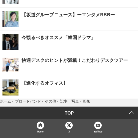
【坂道グループニュース】ーエンタメRBBー
今観るべきオススメ「韓国ドラマ」
快適デスクのヒントが満載！こだわりデスクツアー
【進化するオフィス】
写真・画像
ホーム
›
ブロードバンド
›
その他
›
記事
›
TOP
Home
X
YouTube