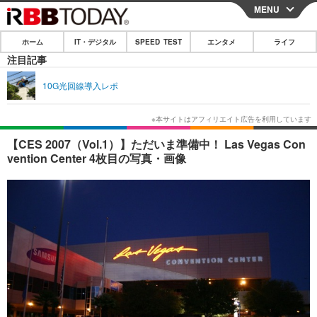
MENU
CLOSE
ホーム
IT・デジタル
SPEED TEST
エンタメ
ライフ
ホーム
注目記事
IT・デジタル
10G光回線導入レポ
IT・デジタルTOP
スマートフォン
SPEED TEST
ネタ
ガジェット・ツール
エンタメ
【CES 2007（Vol.1）】ただいま準備中！ Las Vegas Con
vention Center 4枚目の写真・画像
ショッピング
その他
エンタメTOP
映画・ドラマ
ライフ
韓流・K-POP
韓国・芸能
ライフTOP
グルメ
リリース一覧
音楽
スポーツ
ペット
ショッピング
プッシュ通知の停止方法
グラビア
ブログ
その他
ショッピング
その他