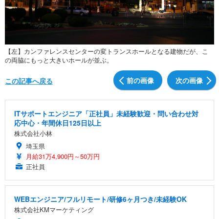
【左】カンファレンスセンターの変トランスホールとなる建物だが、こ
の両脇にもっと大きいホールが並ぶ。
前の画像
次の画像
この記事へ戻る
ITサポートエンジニア「正社員」未経験歓迎・問い合わせ対
応中心・年間休日125日以上
株式会社小林
埼玉県
月給31万4,900円～50万円
正社員
WEBエンジニア/フルリモート/研修6ヶ月つき/未経験OK
株式会社KMマーケティング