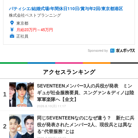
パティシエ/結婚式場/年間休日110日/賞与年2回/東京都港区
株式会社ベストプランニング
東京都
月給23万円～45万円
正社員
Sponsored by
アクセスランキング
SEVENTEENメンバー3人の兵役が発表 ミン
ギュが社会服務要員、スングァン＆ディノは陸
軍軍楽隊へ【全文】
2026.8.10(月) 11:17
同じSEVENTEENなのになぜ違う？ 新たに兵
役が発表されたメンバー2人、現役兵とは異な
る“代替服務”とは
2026.7.27(月) 12:47