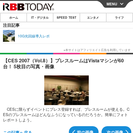
MENU
CLOSE
ホーム
IT・デジタル
SPEED TEST
エンタメ
ライフ
ホーム
注目記事
IT・デジタル
10G光回線導入レポ
IT・デジタルTOP
スマートフォン
SPEED TEST
ネタ
ガジェット・ツール
エンタメ
【CES 2007（Vol.8）】プレスルームはVistaマシンが60
台！ 5枚目の写真・画像
ショッピング
その他
エンタメTOP
映画・ドラマ
ライフ
韓流・K-POP
韓国・芸能
ライフTOP
グルメ
リリース一覧
音楽
スポーツ
ペット
ショッピング
プッシュ通知の停止方法
グラビア
ブログ
その他
CESに限らずイベントにプレス登録すれば、プレスルームが使える。C
ESのプレスルームはどんなふうになっているのだろうか。簡単にフォト
ショッピング
その他
レポートしよう。
前の画像
次の画像
この記事へ戻る