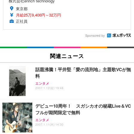
株式会社enrich technology
東京都
月給25万9,400円～32万円
正社員
Sponsored by
関連ニュース
話題沸騰！平井堅「愛の流刑地」主題歌VCが無
料
エンタメ
2007.1.12(金) 19:48
デビュー10周年！ スガシカオの秘蔵Live＆VC
フルが期間限定で無料
エンタメ
2007.1.11(木) 14:30