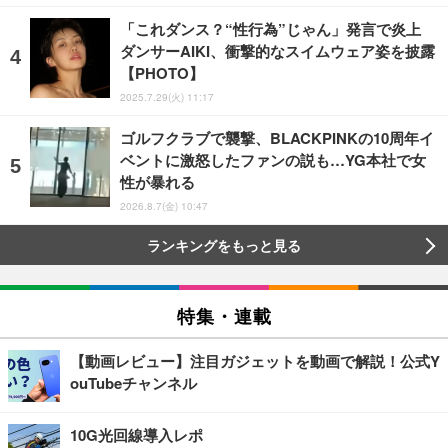
「これダンス？“性行為”じゃん」発言で炎上
ダンサーAIKI、衝撃的なスイムウェア姿を披露
【PHOTO】
2025.7.29(火) 11:17
ゴルフクラブで襲撃、BLACKPINKの10周年イ
ベントに激怒したファンの説も…YG本社で女
性が暴れる
2026.8.7(金) 10:47
ランキングをもっと見る
特集・連載
【動画レビュー】注目ガジェットを動画で解説！公式Y
ouTubeチャンネル
10G光回線導入レポ