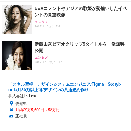
BoAコメントやアジアの歌姫が勢揃いしたイベ
ントの貴重映像
エンタメ
2007.1.10(水) 17:41
伊藤由奈ビデオクリップ5タイトルを一挙無料
公開
エンタメ
2007.1.10(水) 13:17
「スキル習得」デザインシステムエンジニア/Figma・Storyb
ook/月30万以上可/デザインの共通規約作り
株式会社Le Lien
愛知県
月給29万5,600円～52万円
正社員