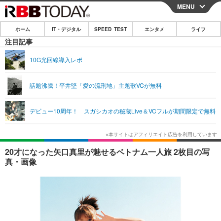
MENU
CLOSE
ホーム
IT・デジタル
SPEED TEST
エンタメ
ライフ
ホーム
注目記事
IT・デジタル
10G光回線導入レポ
IT・デジタルTOP
スマートフォン
SPEED TEST
話題沸騰！平井堅「愛の流刑地」主題歌VCが無料
ネタ
ガジェット・ツール
エンタメ
デビュー10周年！ スガシカオの秘蔵Live＆VCフルが期間限定で無料
ショッピング
その他
エンタメTOP
映画・ドラマ
ライフ
韓流・K-POP
韓国・芸能
ライフTOP
グルメ
リリース一覧
20才になった矢口真里が魅せるベトナム一人旅 2枚目の写
音楽
スポーツ
ペット
ショッピング
真・画像
プッシュ通知の停止方法
グラビア
ブログ
その他
ショッピング
その他