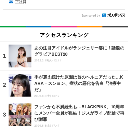
正社員
Sponsored by
アクセスランキング
あの注目アイドルがランジェリー姿に！話題の
グラビアBEST20
2022.2.15(火) 12:11
手が震え続けた原因は首のヘルニアだった…K
ARA・スンヨン、症状の悪化を告白「治療中
だ」
2026.8.8(土) 15:47
ファンから不満続出も…BLACKPINK、10周年
にメンバー全員が集結！ジスがライブ配信で再
び謝罪
2026.8.8(土) 17:47