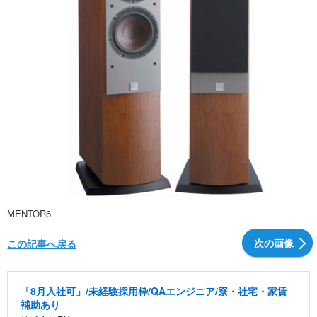
MENTOR6
次の画像
この記事へ戻る
「8月入社可」/未経験採用枠/QAエンジニア/寮・社宅・家賃
補助あり