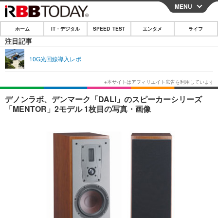
MENU
CLOSE
ホーム
IT・デジタル
SPEED TEST
エンタメ
ライフ
ホーム
注目記事
IT・デジタル
10G光回線導入レポ
IT・デジタルTOP
スマートフォン
SPEED TEST
ネタ
ガジェット・ツール
エンタメ
デノンラボ、デンマーク「DALI」のスピーカーシリーズ
「MENTOR」2モデル 1枚目の写真・画像
ショッピング
その他
エンタメTOP
映画・ドラマ
ライフ
韓流・K-POP
韓国・芸能
ライフTOP
グルメ
リリース一覧
音楽
スポーツ
ペット
ショッピング
プッシュ通知の停止方法
グラビア
ブログ
その他
ショッピング
その他