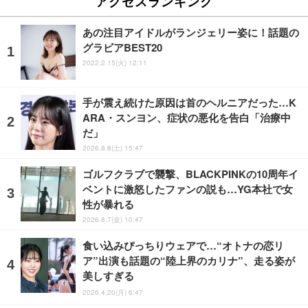
アクセスランキング
あの注目アイドルがランジェリー姿に！話題の
グラビアBEST20
2022.2.15(火) 12:11
手が震え続けた原因は首のヘルニアだった…K
ARA・スンヨン、症状の悪化を告白「治療中
だ」
2026.8.8(土) 15:47
ゴルフクラブで襲撃、BLACKPINKの10周年イ
ベントに激怒したファンの説も…YG本社で女
性が暴れる
2026.8.7(金) 10:47
食い込みぴっちりウェアで…“オトナの恋リ
ア”出演も話題の“陸上界のカリナ”、走る姿が
美しすぎる
2026.4.20(月) 6:47