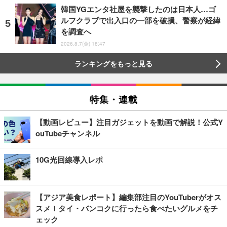
韓国YGエンタ社屋を襲撃したのは日本人…ゴ
ルフクラブで出入口の一部を破損、警察が経緯
を調査へ
2026.8.7(金) 18:47
ランキングをもっと見る
特集・連載
【動画レビュー】注目ガジェットを動画で解説！公式Y
ouTubeチャンネル
10G光回線導入レポ
【アジア美食レポート】編集部注目のYouTuberがオス
スメ！タイ・バンコクに行ったら食べたいグルメをチ
ェック