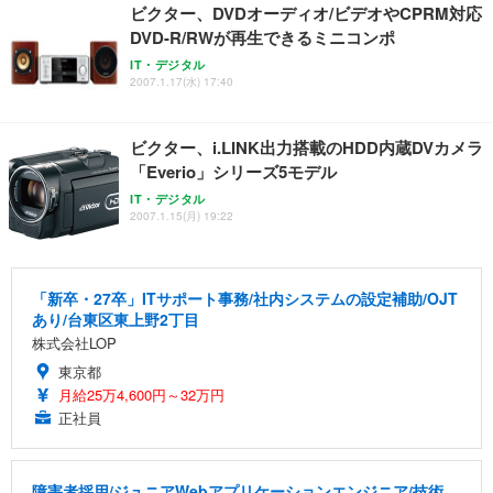
ビクター、DVDオーディオ/ビデオやCPRM対応
DVD-R/RWが再生できるミニコンポ
IT・デジタル
2007.1.17(水) 17:40
ビクター、i.LINK出力搭載のHDD内蔵DVカメラ
「Everio」シリーズ5モデル
IT・デジタル
2007.1.15(月) 19:22
「新卒・27卒」ITサポート事務/社内システムの設定補助/OJT
あり/台東区東上野2丁目
株式会社LOP
東京都
月給25万4,600円～32万円
正社員
障害者採用/ジュニアWebアプリケーションエンジニア/技術