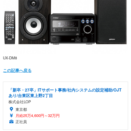
UX-DM8
この記事へ戻る
「新卒・27卒」ITサポート事務/社内システムの設定補助/OJT
あり/台東区東上野2丁目
株式会社LOP
東京都
月給25万4,600円～32万円
正社員