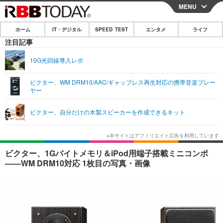
MENU
CLOSE
ホーム
IT・デジタル
SPEED TEST
エンタメ
ライフ
ホーム
注目記事
IT・デジタル
10G光回線導入レポ
IT・デジタルTOP
スマートフォン
SPEED TEST
ビクター、WM DRM10/AAC/ギャップレス再生対応の携帯音楽プレー
ヤー
ネタ
ガジェット・ツール
エンタメ
ビクター、自分だけの木製スピーカーを作成できるキット
ショッピング
その他
エンタメTOP
映画・ドラマ
ライフ
韓流・K-POP
韓国・芸能
ライフTOP
グルメ
リリース一覧
ビクター、1Gバイトメモリ＆iPod用端子搭載ミニコンポ
音楽
スポーツ
ペット
ショッピング
——WM DRM10対応 1枚目の写真・画像
プッシュ通知の停止方法
グラビア
ブログ
その他
ショッピング
その他