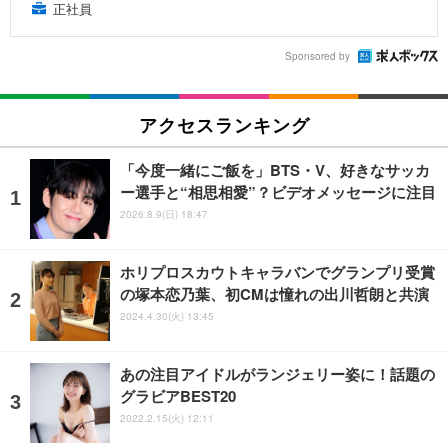
正社員
Sponsored by
アクセスランキング
「今度一緒にご飯を」BTS・V、好きなサッカ
ー選手と“相思相愛”？ビデオメッセージに注目
2026.8.9(日) 18:47
ホリプロスカウトキャラバンでグランプリ受賞
の塚本恋乃葉、初CMは憧れの出川哲朗と共演
2024.4.30(火) 13:45
あの注目アイドルがランジェリー姿に！話題の
グラビアBEST20
2022.2.15(火) 12:11