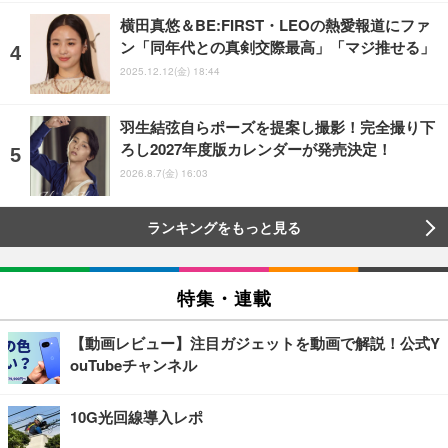
横田真悠＆BE:FIRST・LEOの熱愛報道にファ
ン「同年代との真剣交際最高」「マジ推せる」
2025.12.12(金) 18:44
羽生結弦自らポーズを提案し撮影！完全撮り下
ろし2027年度版カレンダーが発売決定！
2026.8.7(金) 16:03
ランキングをもっと見る
特集・連載
【動画レビュー】注目ガジェットを動画で解説！公式Y
ouTubeチャンネル
10G光回線導入レポ