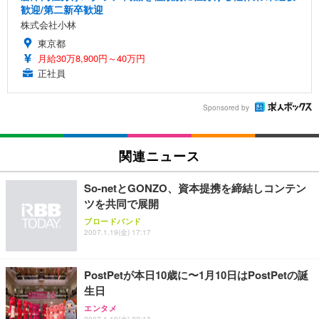
歓迎/第二新卒歓迎
株式会社小林
東京都
月給30万8,900円～40万円
正社員
Sponsored by
関連ニュース
So-netとGONZO、資本提携を締結しコンテン
ツを共同で展開
ブロードバンド
2007.1.19(金) 17:17
PostPetが本日10歳に〜1月10日はPostPetの誕
生日
エンタメ