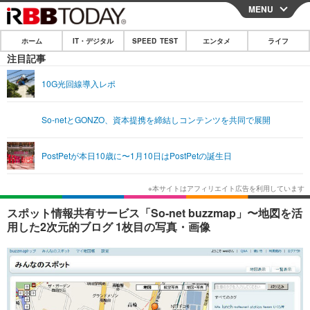
MENU
CLOSE
ホーム
IT・デジタル
SPEED TEST
エンタメ
ライフ
ホーム
注目記事
IT・デジタル
10G光回線導入レポ
IT・デジタルTOP
スマートフォン
SPEED TEST
So-netとGONZO、資本提携を締結しコンテンツを共同で展開
ネタ
ガジェット・ツール
エンタメ
PostPetが本日10歳に〜1月10日はPostPetの誕生日
ショッピング
その他
エンタメTOP
映画・ドラマ
ライフ
韓流・K-POP
韓国・芸能
ライフTOP
グルメ
リリース一覧
スポット情報共有サービス「So-net buzzmap」〜地図を活
音楽
スポーツ
ペット
ショッピング
用した2次元的ブログ 1枚目の写真・画像
プッシュ通知の停止方法
グラビア
ブログ
その他
ショッピング
その他