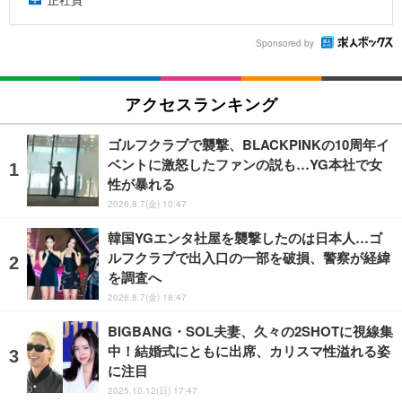
Sponsored by
アクセスランキング
ゴルフクラブで襲撃、BLACKPINKの10周年イ
ベントに激怒したファンの説も…YG本社で女
性が暴れる
2026.8.7(金) 10:47
韓国YGエンタ社屋を襲撃したのは日本人…ゴ
ルフクラブで出入口の一部を破損、警察が経緯
を調査へ
2026.8.7(金) 18:47
BIGBANG・SOL夫妻、久々の2SHOTに視線集
中！結婚式にともに出席、カリスマ性溢れる姿
に注目
2025.10.12(日) 17:47