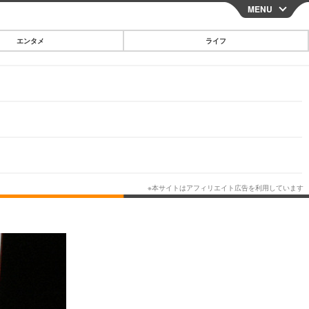
MENU
CLOSE
エンタメ
ライフ
スマートフォン
ガジェット・ツール
その他
映画・ドラマ
韓国・芸能
グルメ
スポーツ
ショッピング
ブログ
その他