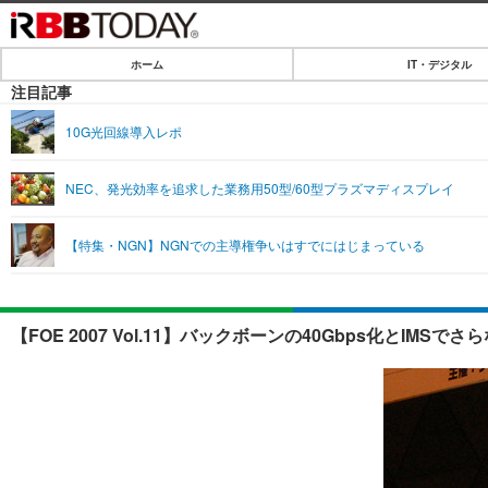
ホーム
IT・デジタル
ホーム
注目記事
IT・デジタル
10G光回線導入レポ
IT・デジタルTOP
SPEED TEST
NEC、発光効率を追求した業務用50型/60型プラズマディスプレイ
ネタ
エンタメ
【特集・NGN】NGNでの主導権争いはすでにはじまっている
ショッピング
エンタメTOP
ライフ
韓流・K-POP
ライフTOP
リリース一覧
【FOE 2007 Vol.11】バックボーンの40Gbps化とIMSで
音楽
ペット
プッシュ通知の停止方法
グラビア
その他
ショッピング