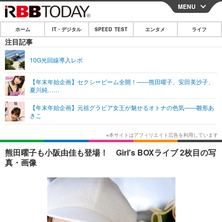
MENU
CLOSE
ホーム
IT・デジタル
SPEED TEST
エンタメ
ライフ
ホーム
注目記事
IT・デジタル
10G光回線導入レポ
IT・デジタルTOP
スマートフォン
SPEED TEST
【年末年始企画】セクシービーム全開！——熊田曜子、安田美沙子、
夏川純……
ネタ
ガジェット・ツール
エンタメ
【年末年始企画】元祖グラビア女王が魅せるオトナの色気——雛形あ
ショッピング
その他
きこ
エンタメTOP
映画・ドラマ
ライフ
韓流・K-POP
韓国・芸能
ライフTOP
グルメ
リリース一覧
熊田曜子も小阪由佳も登場！ Girl's BOXライブ 2枚目の写
音楽
スポーツ
ペット
ショッピング
真・画像
プッシュ通知の停止方法
グラビア
ブログ
その他
ショッピング
その他