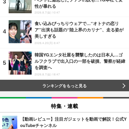
性が暴れる
2026.8.7(金) 10:47
食い込みぴっちりウェアで…“オトナの恋リ
ア”出演も話題の“陸上界のカリナ”、走る姿が
美しすぎる
2026.4.20(月) 6:47
韓国YGエンタ社屋を襲撃したのは日本人…ゴ
ルフクラブで出入口の一部を破損、警察が経緯
を調査へ
2026.8.7(金) 18:47
ランキングをもっと見る
特集・連載
【動画レビュー】注目ガジェットを動画で解説！公式Y
ouTubeチャンネル