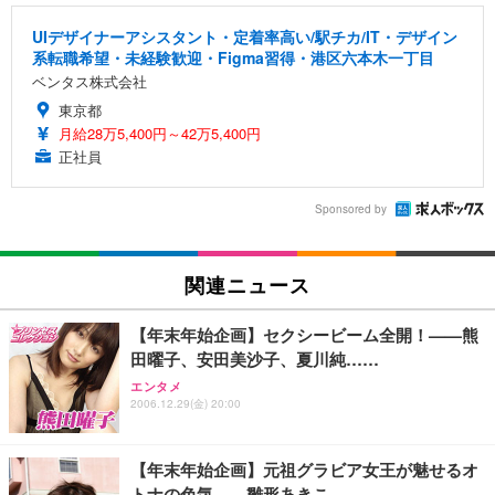
UIデザイナーアシスタント・定着率高い/駅チカ/IT・デザイン
系転職希望・未経験歓迎・Figma習得・港区六本木一丁目
ベンタス株式会社
東京都
月給28万5,400円～42万5,400円
正社員
Sponsored by
関連ニュース
【年末年始企画】セクシービーム全開！——熊
田曜子、安田美沙子、夏川純……
エンタメ
2006.12.29(金) 20:00
【年末年始企画】元祖グラビア女王が魅せるオ
トナの色気——雛形あきこ