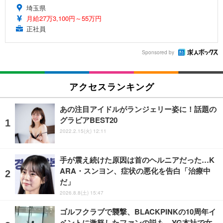
埼玉県
月給27万3,100円～55万円
正社員
Sponsored by
アクセスランキング
あの注目アイドルがランジェリー姿に！話題の
グラビアBEST20
2022.2.15(火) 12:11
手が震え続けた原因は首のヘルニアだった…K
ARA・スンヨン、症状の悪化を告白「治療中
だ」
2026.8.8(土) 15:47
ゴルフクラブで襲撃、BLACKPINKの10周年イ
ベントに激怒したファンの説も…YG本社で女