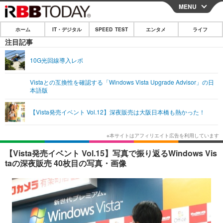
MENU
CLOSE
ホーム
IT・デジタル
SPEED TEST
エンタメ
ライフ
ホーム
注目記事
IT・デジタル
10G光回線導入レポ
IT・デジタルTOP
スマートフォン
SPEED TEST
Vistaとの互換性を確認する「Windows Vista Upgrade Advisor」の日
本語版
ネタ
ガジェット・ツール
エンタメ
【Vista発売イベント Vol.12】深夜販売は大阪日本橋も熱かった！
ショッピング
その他
エンタメTOP
映画・ドラマ
ライフ
韓流・K-POP
韓国・芸能
ライフTOP
グルメ
リリース一覧
【Vista発売イベント Vol.15】写真で振り返るWindows Vis
音楽
スポーツ
ペット
ショッピング
taの深夜販売 40枚目の写真・画像
プッシュ通知の停止方法
グラビア
ブログ
その他
ショッピング
その他