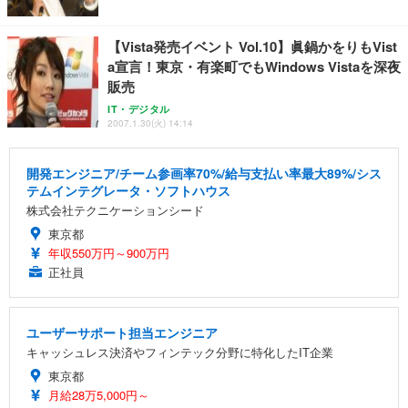
【Vista発売イベント Vol.10】眞鍋かをりもVist
a宣言！東京・有楽町でもWindows Vistaを深夜
販売
IT・デジタル
2007.1.30(火) 14:14
開発エンジニア/チーム参画率70%/給与支払い率最大89%/シス
テムインテグレータ・ソフトハウス
株式会社テクニケーションシード
東京都
年収550万円～900万円
正社員
ユーザーサポート担当エンジニア
キャッシュレス決済やフィンテック分野に特化したIT企業
東京都
月給28万5,000円～