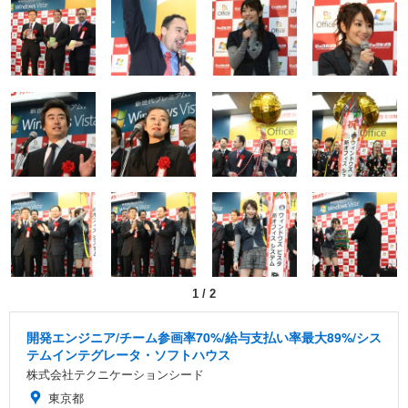
1
/
2
開発エンジニア/チーム参画率70%/給与支払い率最大89%/シス
テムインテグレータ・ソフトハウス
株式会社テクニケーションシード
東京都