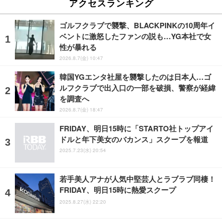
アクセスランキング
ゴルフクラブで襲撃、BLACKPINKの10周年イ
ベントに激怒したファンの説も…YG本社で女
性が暴れる
2026.8.7(金) 10:47
韓国YGエンタ社屋を襲撃したのは日本人…ゴ
ルフクラブで出入口の一部を破損、警察が経緯
を調査へ
2026.8.7(金) 18:47
FRIDAY、明日15時に「STARTO社トップアイ
ドルと年下美女のバカンス」スクープを報道
2025.7.23(水) 20:54
若手美人アナが人気中堅芸人とラブラブ同棲！
FRIDAY、明日15時に熱愛スクープ
2025.8.27(水) 22:20