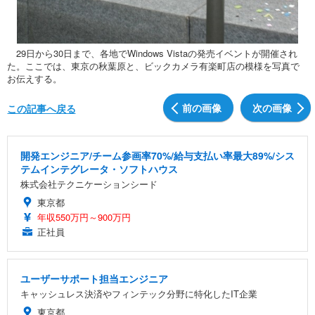
29日から30日まで、各地でWindows Vistaの発売イベントが開催され
た。ここでは、東京の秋葉原と、ビックカメラ有楽町店の模様を写真で
お伝えする。
前の画像
次の画像
この記事へ戻る
開発エンジニア/チーム参画率70%/給与支払い率最大89%/シス
テムインテグレータ・ソフトハウス
株式会社テクニケーションシード
東京都
年収550万円～900万円
正社員
ユーザーサポート担当エンジニア
キャッシュレス決済やフィンテック分野に特化したIT企業
東京都