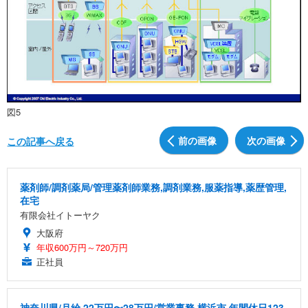
図5
前の画像
次の画像
この記事へ戻る
薬剤師/調剤薬局/管理薬剤師業務,調剤業務,服薬指導,薬歴管理,
在宅
有限会社イトーヤク
大阪府
年収600万円～720万円
正社員
神奈川県/月給 22万円〜28万円/営業事務 横浜市 年間休日123