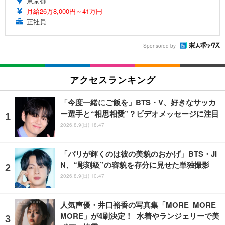
東京都
月給26万8,000円～41万円
正社員
Sponsored by
アクセスランキング
「今度一緒にご飯を」BTS・V、好きなサッカ
ー選手と“相思相愛”？ビデオメッセージに注目
2026.8.9(日) 18:47
「パリが輝くのは彼の美貌のおかげ」BTS・JI
N、“彫刻級”の容貌を存分に見せた単独撮影
2026.8.9(日) 10:47
人気声優・井口裕香の写真集「MORE MORE
MORE」が4刷決定！ 水着やランジェリーで美