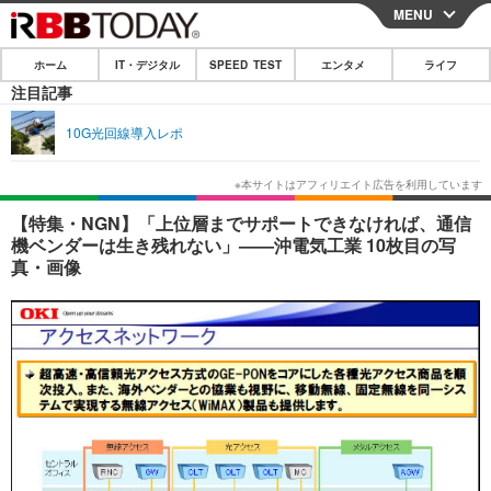
MENU
CLOSE
ホーム
IT・デジタル
SPEED TEST
エンタメ
ライフ
ホーム
注目記事
IT・デジタル
10G光回線導入レポ
IT・デジタルTOP
スマートフォン
SPEED TEST
ネタ
ガジェット・ツール
エンタメ
【特集・NGN】「上位層までサポートできなければ、通信
機ベンダーは生き残れない」——沖電気工業 10枚目の写
ショッピング
その他
エンタメTOP
映画・ドラマ
ライフ
真・画像
韓流・K-POP
韓国・芸能
ライフTOP
グルメ
リリース一覧
音楽
スポーツ
ペット
ショッピング
プッシュ通知の停止方法
グラビア
ブログ
その他
ショッピング
その他