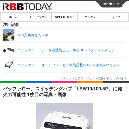
MENU
CLOSE
ホーム
IT・デジタル
SPEED TEST
エンタメ
ライフ
ホーム
注目記事
IT・デジタル
10G光回線導入レポ
IT・デジタルTOP
スマートフォン
SPEED TEST
バッファロー、データ漏洩防止モデルのUSBフラッシュメモリ
ネタ
ガジェット・ツール
エンタメ
バッファロー、オートフォーカス機能搭載の130万画素webカメラ
ショッピング
その他
エンタメTOP
映画・ドラマ
ライフ
韓流・K-POP
韓国・芸能
ライフTOP
グルメ
リリース一覧
バッファロー、スイッチングハブ「LSW10/100-5P」に発
音楽
スポーツ
ペット
ショッピング
火の可能性 1枚目の写真・画像
プッシュ通知の停止方法
グラビア
ブログ
その他
ショッピング
その他