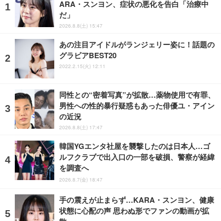
ARA・スンヨン、症状の悪化を告白「治療中
だ」
2026.8.8(土) 15:47
あの注目アイドルがランジェリー姿に！話題の
グラビアBEST20
2022.2.15(火) 12:11
同性との“密着写真”が拡散…薬物使用で有罪、
男性への性的暴行疑惑もあった俳優ユ・アイン
の近況
2026.8.8(土) 17:47
韓国YGエンタ社屋を襲撃したのは日本人…ゴ
ルフクラブで出入口の一部を破損、警察が経緯
を調査へ
2026.8.7(金) 18:47
手の震えが止まらず…KARA・スンヨン、健康
状態に心配の声 思わぬ形でファンの動画が拡