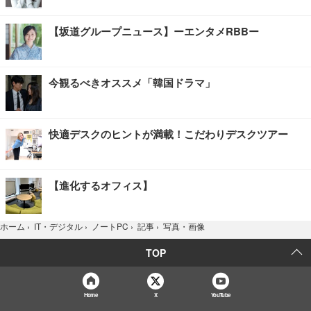
【坂道グループニュース】ーエンタメRBBー
今観るべきオススメ「韓国ドラマ」
快適デスクのヒントが満載！こだわりデスクツアー
【進化するオフィス】
写真・画像
ホーム
›
IT・デジタル
›
ノートPC
›
記事
›
TOP
Home
X
YouTube