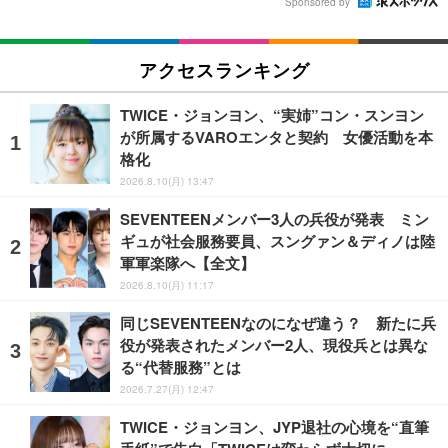
Sponsored by
アクセスランキング
TWICE・ジョンヨン、“実姉”コン・スンヨン
が所属するVAROエンタと契約 女優活動を本
格化
2026.8.10(月) 13:47
SEVENTEENメンバー3人の兵役が発表 ミン
ギュが社会服務要員、スングァン＆ディノは陸
軍軍楽隊へ【全文】
2026.8.10(月) 11:17
同じSEVENTEENなのになぜ違う？ 新たに兵
役が発表されたメンバー2人、現役兵とは異な
る“代替服務”とは
2026.7.27(月) 12:47
TWICE・ジョンヨン、JYP退社の心境を“直筆