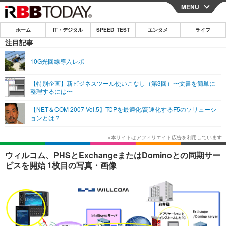
MENU
CLOSE
ホーム
IT・デジタル
SPEED TEST
エンタメ
ライフ
ホーム
注目記事
IT・デジタル
10G光回線導入レポ
IT・デジタルTOP
スマートフォン
SPEED TEST
【特別企画】新ビジネスツール使いこなし（第3回）〜文書を簡単に
整理するには〜
ネタ
ガジェット・ツール
エンタメ
【NET＆COM 2007 Vol.5】TCPを最適化/高速化するF5のソリューシ
ショッピング
その他
ョンとは？
エンタメTOP
映画・ドラマ
ライフ
韓流・K-POP
韓国・芸能
ライフTOP
グルメ
リリース一覧
ウィルコム、PHSとExchangeまたはDominoとの同期サー
音楽
スポーツ
ペット
ショッピング
ビスを開始 1枚目の写真・画像
プッシュ通知の停止方法
グラビア
ブログ
その他
ショッピング
その他