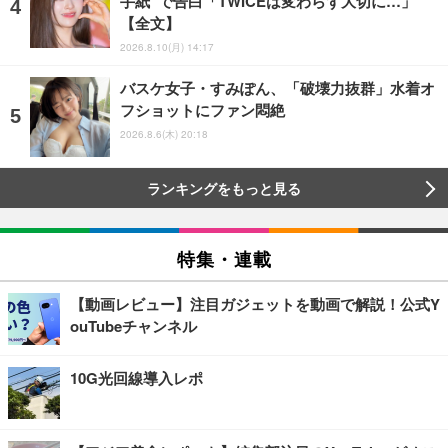
手紙”で告白「TWICEは変わらず大切に…」
【全文】
2026.8.10(月) 14:17
バスケ女子・すみぽん、「破壊力抜群」水着オ
フショットにファン悶絶
2026.8.6(木) 20:18
ランキングをもっと見る
特集・連載
【動画レビュー】注目ガジェットを動画で解説！公式Y
ouTubeチャンネル
10G光回線導入レポ