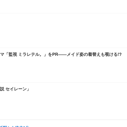
「監視 ミラレテル。」をPR——メイド姿の着替えも覗ける!?
説 セイレーン」