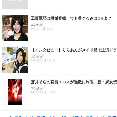
工藤亜耶は機械音痴、でも着ぐるみはOKよ!?
エンタメ
2007.4.1(日) 9:38
【インタビュー】りりあんがメイド服で主演ドラマ
エンタメ
2007.3.30(金) 20:21
蒼井そらの官能エロスが過激に炸裂「新・妖女伝
エンタメ
2007.3.28(水) 16:43