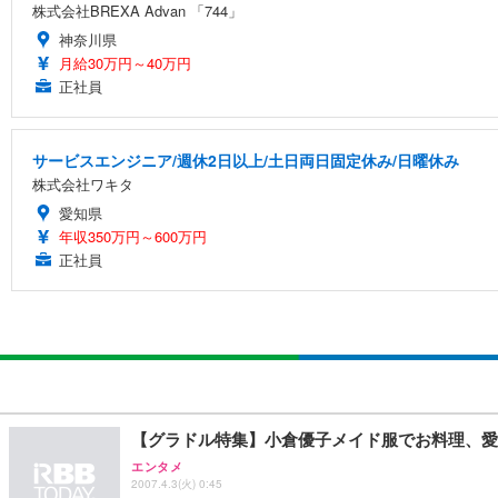
株式会社BREXA Advan 「744」
神奈川県
月給30万円～40万円
正社員
サービスエンジニア/週休2日以上/土日両日固定休み/日曜休み
株式会社ワキタ
愛知県
年収350万円～600万円
正社員
【グラドル特集】小倉優子メイド服でお料理、愛川
エンタメ
2007.4.3(火) 0:45