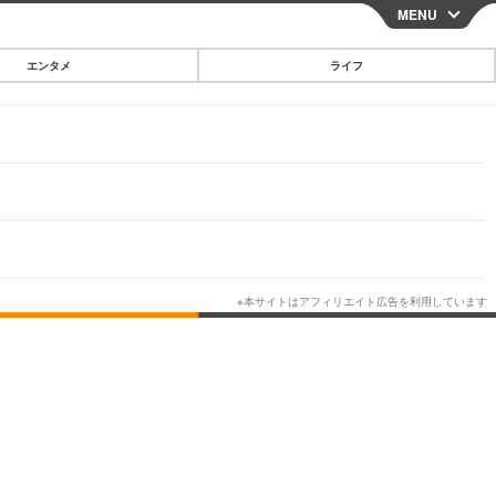
MENU
CLOSE
エンタメ
ライフ
スマートフォン
ガジェット・ツール
その他
映画・ドラマ
韓国・芸能
グルメ
スポーツ
ショッピング
ブログ
その他