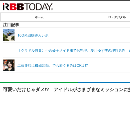
ホーム
IT・デジタル
ホーム
注目記事
IT・デジタル
10G光回線導入レポ
IT・デジタルTOP
SPEED TEST
【グラドル特集】小倉優子メイド服でお料理、愛川ゆず季の理想男性、et
ネタ
エンタメ
工藤亜耶は機械音痴、でも着ぐるみはOKよ!?
ショッピング
エンタメTOP
ライフ
韓流・K-POP
ライフTOP
リリース一覧
可愛いだけじゃダメ!? アイドルがさまざまなミッションに挑
音楽
ペット
プッシュ通知の停止方法
グラビア
その他
ショッピング