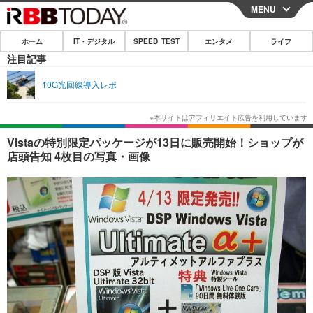
MENU
CLOSE
ホーム
IT・デジタル
SPEED TEST
エンタメ
ライフ
ホーム
注目記事
IT・デジタル
10G光回線導入レポ
IT・デジタルTOP
スマートフォン
SPEED TEST
ネタ
ガジェット・ツール
エンタメ
Vistaの特別限定パッケージが13日に販売開始！ショップが
店頭告知 4枚目の写真・画像
ショッピング
その他
エンタメTOP
映画・ドラマ
ライフ
韓流・K-POP
韓国・芸能
ライフTOP
グルメ
リリース一覧
音楽
スポーツ
ペット
ショッピング
プッシュ通知の停止方法
グラビア
ブログ
その他
ショッピング
その他