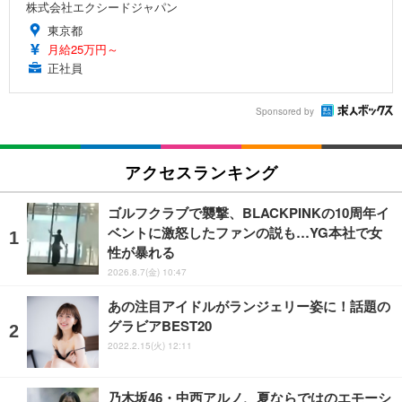
株式会社エクシードジャパン
東京都
月給25万円～
正社員
Sponsored by
アクセスランキング
ゴルフクラブで襲撃、BLACKPINKの10周年イ
ベントに激怒したファンの説も…YG本社で女
性が暴れる
2026.8.7(金) 10:47
あの注目アイドルがランジェリー姿に！話題の
グラビアBEST20
2022.2.15(火) 12:11
乃木坂46・中西アルノ、夏ならではのエモーシ