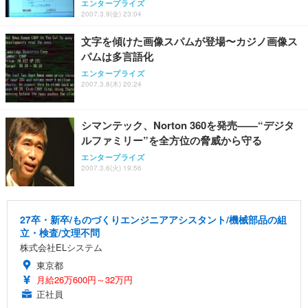
エンタープライズ
2007.3.9(金) 23:04
文字を傾けた画像スパムが登場〜カジノ画像ス
パムは多言語化
エンタープライズ
2007.3.8(木) 20:24
シマンテック、Norton 360を発売——“デジタ
ルファミリー”を全方位の脅威から守る
エンタープライズ
2007.3.6(火) 19:56
27卒・新卒/ものづくりエンジニアアシスタント/機械部品の組
立・検査/文理不問
株式会社ELシステム
東京都
月給26万600円～32万円
正社員