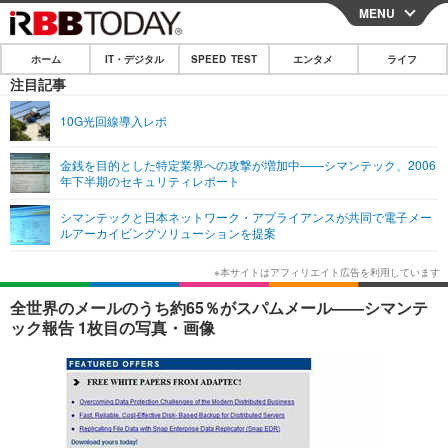
MENU
CLOSE
ホーム
IT・デジタル
SPEED TEST
エンタメ
ライフ
ホーム
注目記事
IT・デジタル
10G光回線導入レポ
IT・デジタルTOP
スマートフォン
SPEED TEST
金銭を目的とした特定業界への攻撃が増加中——シマンテック、2006
年下半期のセキュリティレポート
ネタ
ガジェット・ツール
エンタメ
シマンテックと日本ネットワーク・アプライアンスが共同で電子メー
ショッピング
その他
ルアーカイビングソリューションを提案
エンタメTOP
映画・ドラマ
ライフ
韓流・K-POP
韓国・芸能
ライフTOP
グルメ
リリース一覧
全世界のメールのうち約65％がスパムメール——シマンテ
音楽
スポーツ
ペット
ショッピング
ック報告 1枚目の写真・画像
プッシュ通知の停止方法
グラビア
ブログ
その他
ショッピング
その他