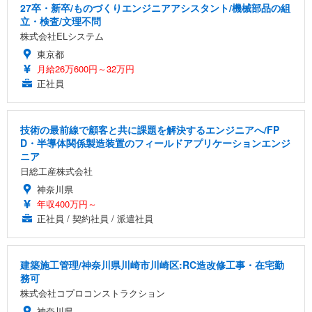
27卒・新卒/ものづくりエンジニアアシスタント/機械部品の組
立・検査/文理不問
株式会社ELシステム
東京都
月給26万600円～32万円
正社員
技術の最前線で顧客と共に課題を解決するエンジニアへ/FP
D・半導体関係製造装置のフィールドアプリケーションエンジ
ニア
日総工産株式会社
神奈川県
年収400万円～
正社員 / 契約社員 / 派遣社員
建築施工管理/神奈川県川崎市川崎区:RC造改修工事・在宅勤
務可
株式会社コプロコンストラクション
神奈川県