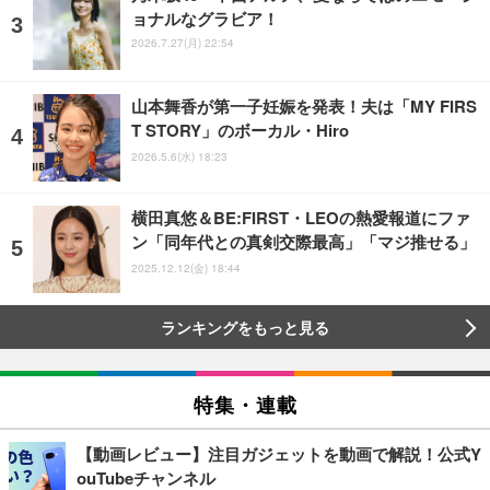
ョナルなグラビア！
2026.7.27(月) 22:54
山本舞香が第一子妊娠を発表！夫は「MY FIRS
T STORY」のボーカル・Hiro
2026.5.6(水) 18:23
横田真悠＆BE:FIRST・LEOの熱愛報道にファ
ン「同年代との真剣交際最高」「マジ推せる」
2025.12.12(金) 18:44
ランキングをもっと見る
特集・連載
【動画レビュー】注目ガジェットを動画で解説！公式Y
ouTubeチャンネル