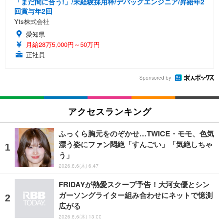
「まだ間に合う!」/未経験採用枠/デバッグエンジニア/昇給年2
回賞与年2回
Yts株式会社
愛知県
月給28万5,000円～50万円
正社員
Sponsored by
アクセスランキング
ふっくら胸元をのぞかせ…TWICE・モモ、色気
漂う姿にファン悶絶「すんごい」「気絶しちゃ
う」
2026.8.6(木) 6:47
FRIDAYが熱愛スクープ予告！大河女優とシン
ガーソングライター組み合わせにネットで憶測
広がる
2026.8.6(木) 13:00