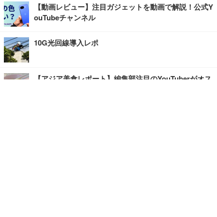
【動画レビュー】注目ガジェットを動画で解説！公式Y
ouTubeチャンネル
10G光回線導入レポ
【アジア美食レポート】編集部注目のYouTuberがオス
スメ！タイ・バンコクに行ったら食べたいグルメをチ
ェック
【エンタメRBB】注目の人にインタビュー
【坂道グループニュース】ーエンタメRBBー
今観るべきオススメ「韓国ドラマ」