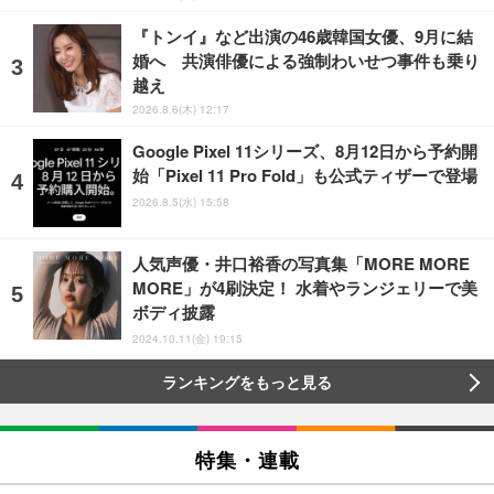
『トンイ』など出演の46歳韓国女優、9月に結
婚へ 共演俳優による強制わいせつ事件も乗り
越え
2026.8.6(木) 12:17
Google Pixel 11シリーズ、8月12日から予約開
始「Pixel 11 Pro Fold」も公式ティザーで登場
2026.8.5(水) 15:58
人気声優・井口裕香の写真集「MORE MORE
MORE」が4刷決定！ 水着やランジェリーで美
ボディ披露
2024.10.11(金) 19:15
ランキングをもっと見る
特集・連載