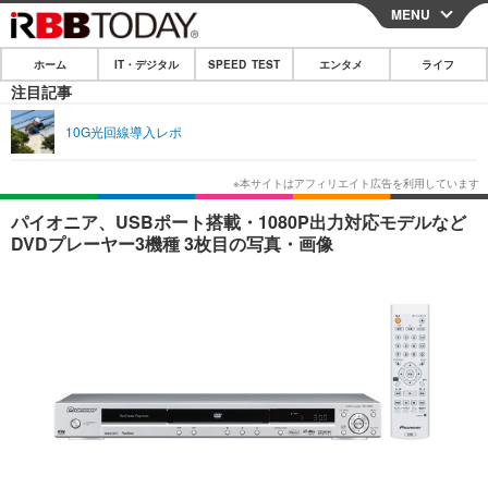
MENU
CLOSE
ホーム
IT・デジタル
SPEED TEST
エンタメ
ライフ
ホーム
注目記事
IT・デジタル
10G光回線導入レポ
IT・デジタルTOP
スマートフォン
SPEED TEST
ネタ
ガジェット・ツール
エンタメ
パイオニア、USBポート搭載・1080P出力対応モデルなど
DVDプレーヤー3機種 3枚目の写真・画像
ショッピング
その他
エンタメTOP
映画・ドラマ
ライフ
韓流・K-POP
韓国・芸能
ライフTOP
グルメ
リリース一覧
音楽
スポーツ
ペット
ショッピング
プッシュ通知の停止方法
グラビア
ブログ
その他
ショッピング
その他