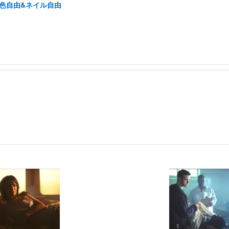
髪色自由&ネイル自由