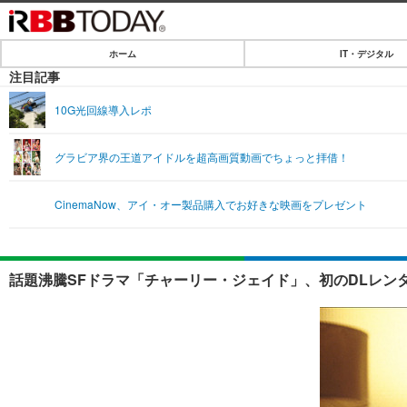
ホーム
IT・デジタル
ホーム
注目記事
IT・デジタル
10G光回線導入レポ
IT・デジタルTOP
SPEED TEST
グラビア界の王道アイドルを超高画質動画でちょっと拝借！
ネタ
エンタメ
CinemaNow、アイ・オー製品購入でお好きな映画をプレゼント
ショッピング
エンタメTOP
ライフ
韓流・K-POP
ライフTOP
リリース一覧
話題沸騰SFドラマ「チャーリー・ジェイド」、初のDLレンタ
音楽
ペット
プッシュ通知の停止方法
グラビア
その他
ショッピング