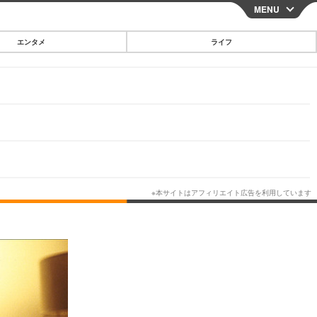
MENU
CLOSE
エンタメ
ライフ
スマートフォン
ガジェット・ツール
その他
映画・ドラマ
韓国・芸能
グルメ
スポーツ
ショッピング
ブログ
その他