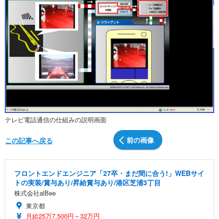
テレビ電話通信の仕組みの説明画面
前の画像
この記事へ戻る
フロントエンドエンジニア「27卒・まだ間に合う!」WEBサイ
トの実装/賞与あり/昇給賞与あり/港区芝浦3丁目
株式会社alBee
東京都
月給25万7,500円～32万円