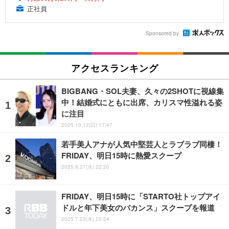
正社員
Sponsored by
アクセスランキング
BIGBANG・SOL夫妻、久々の2SHOTに視線集
中！結婚式にともに出席、カリスマ性溢れる姿
に注目
2025.10.12(日) 17:47
若手美人アナが人気中堅芸人とラブラブ同棲！
FRIDAY、明日15時に熱愛スクープ
2025.8.27(水) 22:20
FRIDAY、明日15時に「STARTO社トップアイ
ドルと年下美女のバカンス」スクープを報道
2025.7.23(水) 20:54