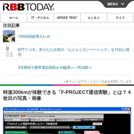
MENU
CLOSE
ホーム
IT・デジタル
SPEED TEST
エンタメ
ライフ
ホーム
注目記事
IT・デジタル
10G光回線導入レポ
IT・デジタルTOP
スマートフォン
SPEED TEST
NTTドコモ、折りたたみ型の「らくらくホンベーシック」を13日に発
売
ネタ
ガジェット・ツール
エンタメ
3月商戦で携帯電話契約が大幅増——TCA調べ
ショッピング
その他
エンタメTOP
映画・ドラマ
ライフ
韓流・K-POP
韓国・芸能
ライフTOP
グルメ
リリース一覧
時速300kmが体験できる「F-PROJECT通信実験」とは？ 4
音楽
スポーツ
ペット
ショッピング
枚目の写真・画像
プッシュ通知の停止方法
グラビア
ブログ
その他
ショッピング
その他