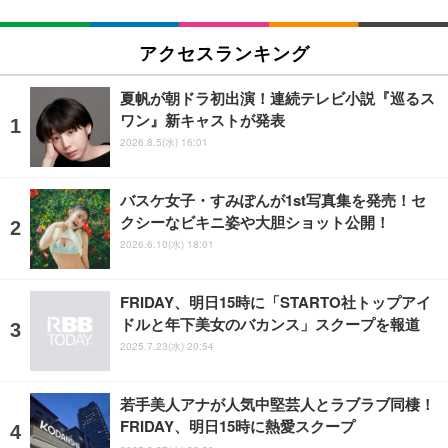
アクセスランキング
夏帆が朝ドラ初出演！連続テレビ小説『巡るス
ワン』新キャストが発表
2026.8.5(水) 16:01
バスケ女子・すみぽんが1st写真集を発売！セ
クシーなビキニ姿や大胆ショット公開！
2026.6.10(水) 18:01
FRIDAY、明日15時に「STARTO社トップアイ
ドルと年下美女のバカンス」スクープを報道
2025.7.23(水) 20:54
若手美人アナが人気中堅芸人とラブラブ同棲！
FRIDAY、明日15時に熱愛スクープ