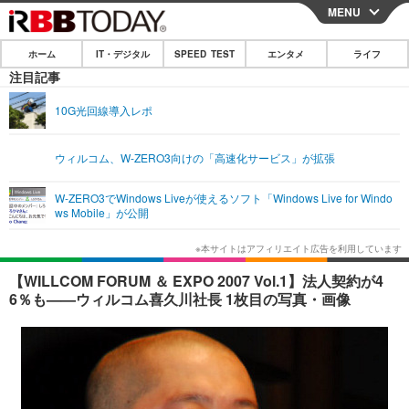
MENU
CLOSE
ホーム
IT・デジタル
SPEED TEST
エンタメ
ライフ
ホーム
注目記事
IT・デジタル
10G光回線導入レポ
IT・デジタルTOP
スマートフォン
SPEED TEST
ウィルコム、W-ZERO3向けの「高速化サービス」が拡張
ネタ
ガジェット・ツール
エンタメ
W-ZERO3でWindows Liveが使えるソフト「Windows Live for Windo
ショッピング
その他
ws Mobile」が公開
エンタメTOP
映画・ドラマ
ライフ
韓流・K-POP
韓国・芸能
ライフTOP
グルメ
リリース一覧
【WILLCOM FORUM ＆ EXPO 2007 Vol.1】法人契約が4
音楽
スポーツ
ペット
ショッピング
6％も——ウィルコム喜久川社長 1枚目の写真・画像
プッシュ通知の停止方法
グラビア
ブログ
その他
ショッピング
その他