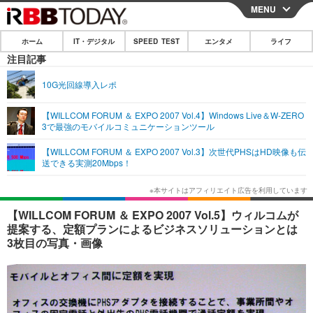
MENU
CLOSE
ホーム
IT・デジタル
SPEED TEST
エンタメ
ライフ
ホーム
注目記事
IT・デジタル
10G光回線導入レポ
IT・デジタルTOP
スマートフォン
SPEED TEST
【WILLCOM FORUM ＆ EXPO 2007 Vol.4】Windows Live＆W-ZERO
3で最強のモバイルコミュニケーションツール
ネタ
ガジェット・ツール
エンタメ
【WILLCOM FORUM ＆ EXPO 2007 Vol.3】次世代PHSはHD映像も伝
ショッピング
その他
送できる実測20Mbps！
エンタメTOP
映画・ドラマ
ライフ
韓流・K-POP
韓国・芸能
ライフTOP
グルメ
リリース一覧
【WILLCOM FORUM ＆ EXPO 2007 Vol.5】ウィルコムが
音楽
スポーツ
ペット
ショッピング
提案する、定額プランによるビジネスソリューションとは
プッシュ通知の停止方法
3枚目の写真・画像
グラビア
ブログ
その他
ショッピング
その他