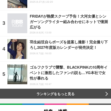
2025.8.27(水) 22:20
FRIDAYが熱愛スクープ予告！大河女優とシン
ガーソングライター組み合わせにネットで憶測
広がる
2026.8.6(木) 13:00
羽生結弦自らポーズを提案し撮影！完全撮り下
ろし2027年度版カレンダーが発売決定！
2026.8.7(金) 16:03
ゴルフクラブで襲撃、BLACKPINKの10周年イ
ベントに激怒したファンの説も…YG本社で女
性が暴れる
2026.8.7(金) 10:47
ランキングをもっと見る