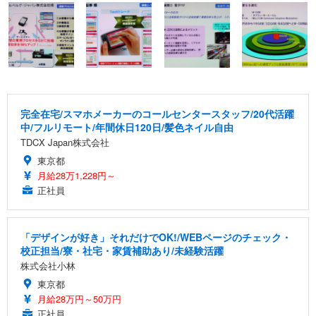
完全在宅/スマホメーカーのコールセンタースタッフ/20代活躍
中/フルリモート/年間休日120日/髪色ネイル自由
TDCX Japan株式会社
東京都
月給28万1,228円～
正社員
「デザインが好き」それだけでOK!/WEBページのチェック・
校正担当/寮・社宅・家賃補助あり/未経験活躍
株式会社小林
東京都
月給28万円～50万円
正社員