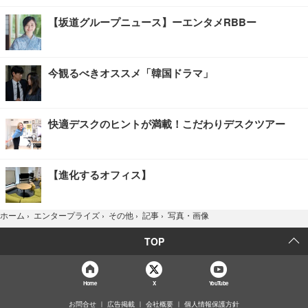
【坂道グループニュース】ーエンタメRBBー
今観るべきオススメ「韓国ドラマ」
快適デスクのヒントが満載！こだわりデスクツアー
【進化するオフィス】
写真・画像
ホーム
›
エンタープライズ
›
その他
›
記事
›
TOP
Home
X
YouTube
お問合せ
広告掲載
会社概要
個人情報保護方針