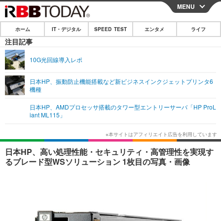
MENU
CLOSE
ホーム
IT・デジタル
SPEED TEST
エンタメ
ライフ
ホーム
注目記事
IT・デジタル
10G光回線導入レポ
IT・デジタルTOP
スマートフォン
SPEED TEST
日本HP、振動防止機能搭載など新ビジネスインクジェットプリンタ6
機種
ネタ
ガジェット・ツール
エンタメ
日本HP、AMDプロセッサ搭載のタワー型エントリーサーバ「HP ProL
ショッピング
その他
iant ML115」
エンタメTOP
映画・ドラマ
ライフ
韓流・K-POP
韓国・芸能
ライフTOP
グルメ
リリース一覧
日本HP、高い処理性能・セキュリティ・高管理性を実現す
音楽
スポーツ
ペット
ショッピング
るブレード型WSソリューション 1枚目の写真・画像
プッシュ通知の停止方法
グラビア
ブログ
その他
ショッピング
その他