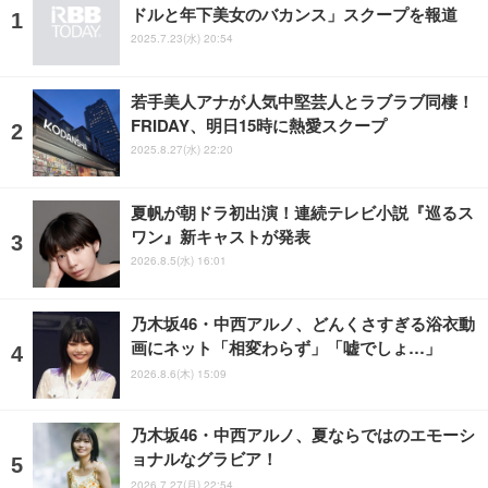
ドルと年下美女のバカンス」スクープを報道
2025.7.23(水) 20:54
若手美人アナが人気中堅芸人とラブラブ同棲！
FRIDAY、明日15時に熱愛スクープ
2025.8.27(水) 22:20
夏帆が朝ドラ初出演！連続テレビ小説『巡るス
ワン』新キャストが発表
2026.8.5(水) 16:01
乃木坂46・中西アルノ、どんくさすぎる浴衣動
画にネット「相変わらず」「嘘でしょ…」
2026.8.6(木) 15:09
乃木坂46・中西アルノ、夏ならではのエモーシ
ョナルなグラビア！
2026.7.27(月) 22:54