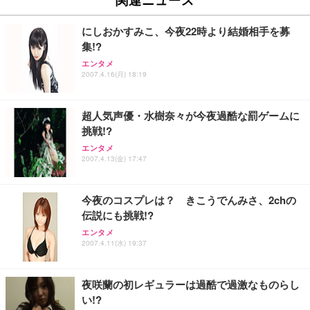
にしおかすみこ、今夜22時より結婚相手を募
集!?
エンタメ
2007.4.16(月) 18:19
超人気声優・水樹奈々が今夜過酷な罰ゲームに
挑戦!?
エンタメ
2007.4.13(金) 17:47
今夜のコスプレは？ きこうでんみさ、2chの
伝説にも挑戦!?
エンタメ
2007.4.11(水) 19:37
夜咲蘭の初レギュラーは過酷で過激なものらし
い!?