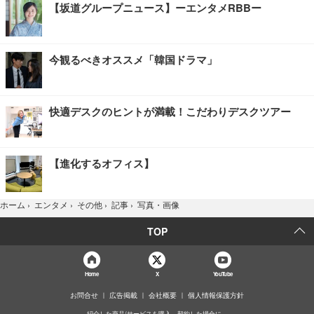
【坂道グループニュース】ーエンタメRBBー
今観るべきオススメ「韓国ドラマ」
快適デスクのヒントが満載！こだわりデスクツアー
【進化するオフィス】
写真・画像
ホーム
›
エンタメ
›
その他
›
記事
›
TOP
Home
X
YouTube
お問合せ
広告掲載
会社概要
個人情報保護方針
紹介した商品/サービスを購入、契約した場合に、