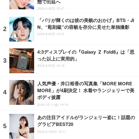
態で出廷へ
2026.8.9(日) 12:47
「パリが輝くのは彼の美貌のおかげ」BTS・JI
N、“彫刻級”の容貌を存分に見せた単独撮影
2026.8.9(日) 10:47
4:3ディスプレイの『Galaxy Z Fold8』は「思
った以上に実用的」
2026.8.9(日) 16:19
人気声優・井口裕香の写真集「MORE MORE
MORE」が4刷決定！ 水着やランジェリーで美
ボディ披露
2024.10.11(金) 19:15
あの注目アイドルがランジェリー姿に！話題の
グラビアBEST20
2022.2.15(火) 12:11