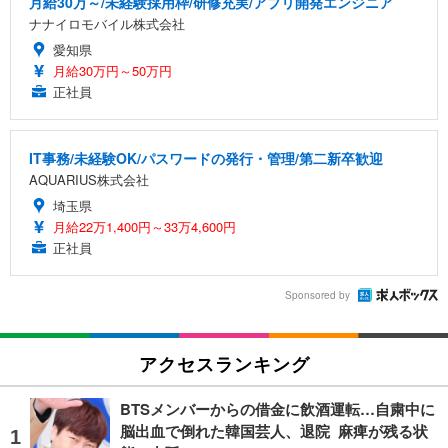
月給30万～/未経験採用枠/研修充実/アプリ開発エンジニア
ナナイロモバイル株式会社
愛知県
月給30万円～50万円
正社員
IT事務/未経験OK/パスワードの発行・管理/第二新卒歓迎
AQUARIUS株式会社
埼玉県
月給22万1,400円～33万4,600円
正社員
Sponsored by
アクセスランキング
BTSメンバーからの借金に飲酒運転…自粛中に
脳出血で倒れた韓国芸人、退院 麻痺が残る状