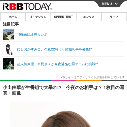
MENU
CLOSE
ホーム
IT・デジタル
SPEED TEST
エンタメ
ライフ
ホーム
注目記事
IT・デジタル
10G光回線導入レポ
IT・デジタルTOP
スマートフォン
SPEED TEST
にしおかすみこ、今夜22時より結婚相手を募集!?
ネタ
ガジェット・ツール
エンタメ
超人気声優・水樹奈々が今夜過酷な罰ゲームに挑戦!?
ショッピング
その他
エンタメTOP
映画・ドラマ
ライフ
韓流・K-POP
韓国・芸能
ライフTOP
グルメ
リリース一覧
小出由華が生番組で大暴れ!? 今夜のお相手は？ 1枚目の写
音楽
スポーツ
ペット
ショッピング
真・画像
プッシュ通知の停止方法
グラビア
ブログ
その他
ショッピング
その他