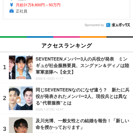
月給31万8,600円～50万円
正社員
Sponsored by
アクセスランキング
SEVENTEENメンバー3人の兵役が発表 ミン
ギュが社会服務要員、スングァン＆ディノは陸
軍軍楽隊へ【全文】
2026.8.10(月) 11:17
同じSEVENTEENなのになぜ違う？ 新たに兵
役が発表されたメンバー2人、現役兵とは異な
る“代替服務”とは
2026.7.27(月) 12:47
及川光博、一般女性との結婚を報告！「新しい
命を授かっております」