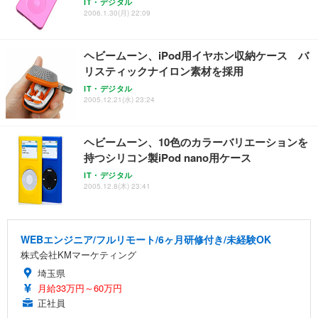
IT・デジタル
2006.1.30(月) 22:09
ヘビームーン、iPod用イヤホン収納ケース バ
リスティックナイロン素材を採用
IT・デジタル
2005.12.21(水) 23:24
ヘビームーン、10色のカラーバリエーションを
持つシリコン製iPod nano用ケース
IT・デジタル
2005.12.8(木) 23:41
WEBエンジニア/フルリモート/6ヶ月研修付き/未経験OK
株式会社KMマーケティング
埼玉県
月給33万円～60万円
正社員