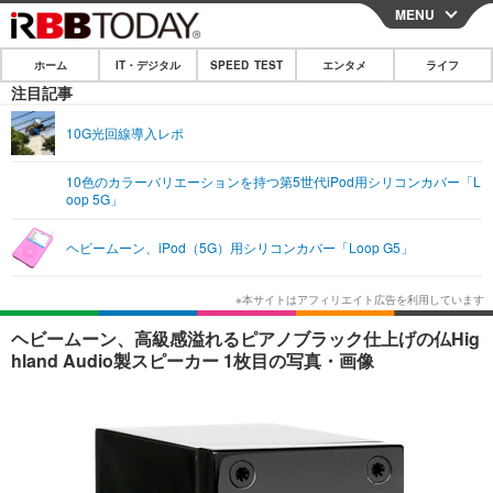
MENU
CLOSE
ホーム
IT・デジタル
SPEED TEST
エンタメ
ライフ
ホーム
注目記事
IT・デジタル
10G光回線導入レポ
IT・デジタルTOP
スマートフォン
SPEED TEST
10色のカラーバリエーションを持つ第5世代iPod用シリコンカバー「L
oop 5G」
ネタ
ガジェット・ツール
エンタメ
ヘビームーン、iPod（5G）用シリコンカバー「Loop G5」
ショッピング
その他
エンタメTOP
映画・ドラマ
ライフ
韓流・K-POP
韓国・芸能
ライフTOP
グルメ
リリース一覧
ヘビームーン、高級感溢れるピアノブラック仕上げの仏Hig
音楽
スポーツ
ペット
ショッピング
hland Audio製スピーカー 1枚目の写真・画像
プッシュ通知の停止方法
グラビア
ブログ
その他
ショッピング
その他