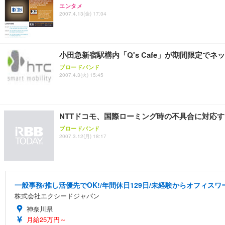
エンタメ
2007.4.13(金) 17:04
小田急新宿駅構内「Q's Cafe」が期間限定でネ
ブロードバンド
2007.4.3(火) 15:45
NTTドコモ、国際ローミング時の不具合に対応す
ブロードバンド
2007.3.12(月) 18:17
一般事務/推し活優先でOK!/年間休日129日/未経験からオフィスワ
株式会社エクシードジャパン
神奈川県
月給25万円～