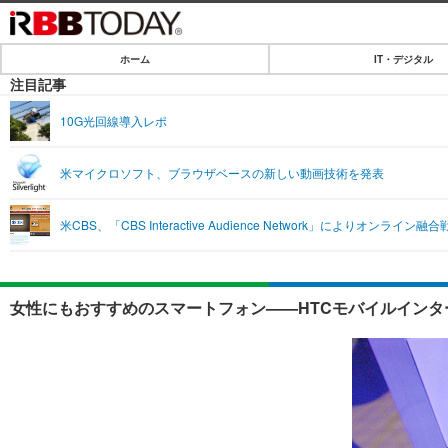
ホーム
IT・デジタル
ホーム
注目記事
IT・デジタル
10G光回線導入レポ
IT・デジタルTOP
SPEED TEST
米マイクロソフト、ブラウザベースの新しい動画技術を発表
ネタ
エンタメ
米CBS、「CBS Interactive Audience Network」によりオンライ
ショッピング
エンタメTOP
ライフ
韓流・K-POP
ライフTOP
リリース一覧
女性にもおすすめのスマートフォン——HTCモバイルインター
音楽
ペット
プッシュ通知の停止方法
グラビア
その他
ショッピング