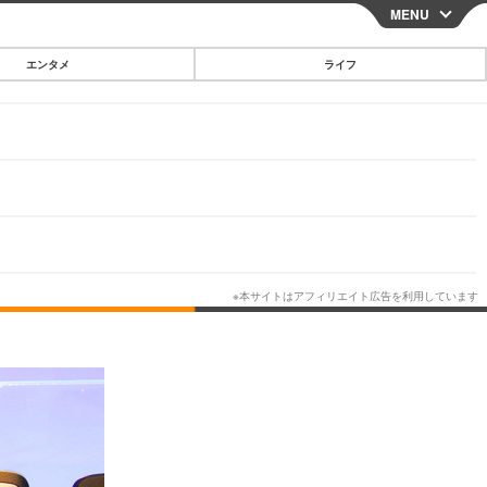
MENU
CLOSE
エンタメ
ライフ
スマートフォン
ガジェット・ツール
その他
映画・ドラマ
韓国・芸能
グルメ
スポーツ
ショッピング
ブログ
その他