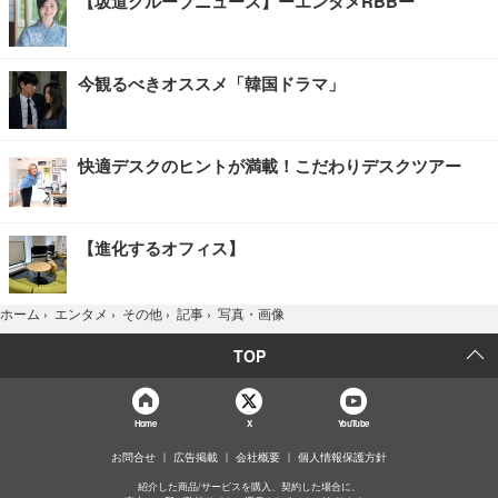
【坂道グループニュース】ーエンタメRBBー
今観るべきオススメ「韓国ドラマ」
快適デスクのヒントが満載！こだわりデスクツアー
【進化するオフィス】
写真・画像
ホーム
›
エンタメ
›
その他
›
記事
›
TOP
Home
X
YouTube
お問合せ
広告掲載
会社概要
個人情報保護方針
紹介した商品/サービスを購入、契約した場合に、