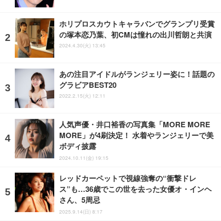
ホリプロスカウトキャラバンでグランプリ受賞
の塚本恋乃葉、初CMは憧れの出川哲朗と共演
2024.4.30(火) 13:45
あの注目アイドルがランジェリー姿に！話題の
グラビアBEST20
2022.2.15(火) 12:11
人気声優・井口裕香の写真集「MORE MORE
MORE」が4刷決定！ 水着やランジェリーで美
ボディ披露
2024.10.11(金) 19:15
レッドカーペットで視線強奪の“衝撃ドレ
ス”も…36歳でこの世を去った女優オ・インヘ
さん、5周忌
2025.9.14(日) 8:17