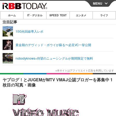
MENU
CLOSE
ホーム
IT・デジタル
SPEED TEST
エンタメ
ライフ
ホーム
注目記事
IT・デジタル
10G光回線導入レポ
IT・デジタルTOP
スマートフォン
SPEED TEST
黄金期のデヴィッド・ボウイが蘇る〜必見VC一挙公開
ネタ
ガジェット・ツール
エンタメ
nobodyknows+待望のニューシングルが期間限定で無料
ショッピング
その他
エンタメTOP
映画・ドラマ
ライフ
韓流・K-POP
韓国・芸能
ライフTOP
グルメ
リリース一覧
ヤプログ！とJUGEMがMTV VMAJ公認ブロガーを募集中 1
音楽
スポーツ
ペット
ショッピング
枚目の写真・画像
プッシュ通知の停止方法
グラビア
ブログ
その他
ショッピング
その他