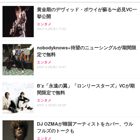
黄金期のデヴィッド・ボウイが蘇る〜必見VC一
挙公開
エンタメ
2007.4.26(木) 17:22
nobodyknows+待望のニューシングルが期間限
定で無料
エンタメ
2007.4.26(木) 12:47
B’z「永遠の翼」「ロンリースターズ」VCが期
間限定で無料
エンタメ
2007.4.25(水) 22:29
DJ OZMAが韓国アーティストをカバー、ウル
フルズのトークも
エンタメ