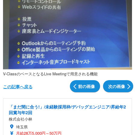
V-ClassのベースとなるLive Meetingで用意される機能
前の画像
次の画像
この記事へ戻る
「まだ間に合う!」/未経験採用枠/デバッグエンジニア/昇給年2
回賞与年2回
株式会社小林
埼玉県
月給28万5,000円～50万円