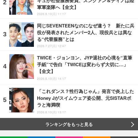
ギュが社会服務要員、スングァン＆ディノは陸
軍軍楽隊へ【全文】
2026.8.10(月) 11:17
同じSEVENTEENなのになぜ違う？ 新たに兵
役が発表されたメンバー2人、現役兵とは異な
る“代替服務”とは
2026.7.27(月) 12:47
TWICE・ジョンヨン、JYP退社の心境を“直筆
手紙”で告白「TWICEは変わらず大切に…」
【全文】
2026.8.10(月) 14:17
「これダンス？性行為じゃん」発言で炎上した
Honey Jがスイムウェア姿公開、元SISTARボ
ラと海満喫
2026.8.10(月) 13:17
ランキングをもっと見る