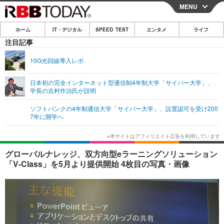
MENU
CLOSE
ホーム
IT・デジタル
SPEED TEST
エンタメ
ライフ
ホーム
注目記事
IT・デジタル
10G光回線導入レポ
IT・デジタルTOP
スマートフォン
SPEED TEST
日本初の完全インターネット型通信制4年制大学「サイバー大学」、
学長の吉村作治氏が説明
ネタ
ガジェット・ツール
エンタメ
ソフトバンクの4年制通信大学「サイバー大学」、設置認可を受け200
ショッピング
その他
7年に開学へ
エンタメTOP
映画・ドラマ
ライフ
韓流・K-POP
韓国・芸能
ライフTOP
グルメ
リリース一覧
グローバルナレッジ、双方向型eラーニングソリューション
音楽
スポーツ
ペット
ショッピング
「V-Class」を5月より提供開始 4枚目の写真・画像
プッシュ通知の停止方法
グラビア
ブログ
その他
ショッピング
その他