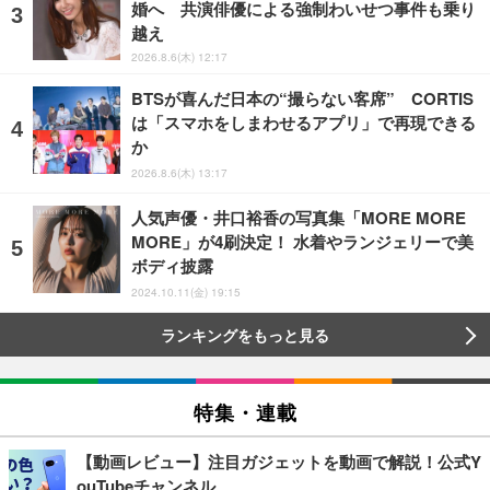
婚へ 共演俳優による強制わいせつ事件も乗り
越え
2026.8.6(木) 12:17
BTSが喜んだ日本の“撮らない客席” CORTIS
は「スマホをしまわせるアプリ」で再現できる
か
2026.8.6(木) 13:17
人気声優・井口裕香の写真集「MORE MORE
MORE」が4刷決定！ 水着やランジェリーで美
ボディ披露
2024.10.11(金) 19:15
ランキングをもっと見る
特集・連載
【動画レビュー】注目ガジェットを動画で解説！公式Y
ouTubeチャンネル