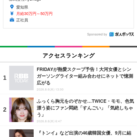
愛知県
月給30万円～50万円
正社員
Sponsored by
アクセスランキング
FRIDAYが熱愛スクープ予告！大河女優とシン
ガーソングライター組み合わせにネットで憶測
広がる
2026.8.6(木) 13:00
ふっくら胸元をのぞかせ…TWICE・モモ、色気
漂う姿にファン悶絶「すんごい」「気絶しちゃ
う」
2026.8.6(木) 6:47
『トンイ』など出演の46歳韓国女優、9月に結