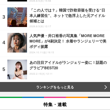
2026.8.5(水) 15:58
「この人では？」韓国で詐欺容疑を受ける“日
本人練習生”、ネットで急浮上した元アイドル
候補とは
2026.8.5(水) 13:17
人気声優・井口裕香の写真集「MORE MORE
MORE」が4刷決定！ 水着やランジェリーで美
ボディ披露
2024.10.11(金) 19:15
あの注目アイドルがランジェリー姿に！話題の
グラビアBEST20
2022.2.15(火) 12:11
ランキングをもっと見る
特集・連載