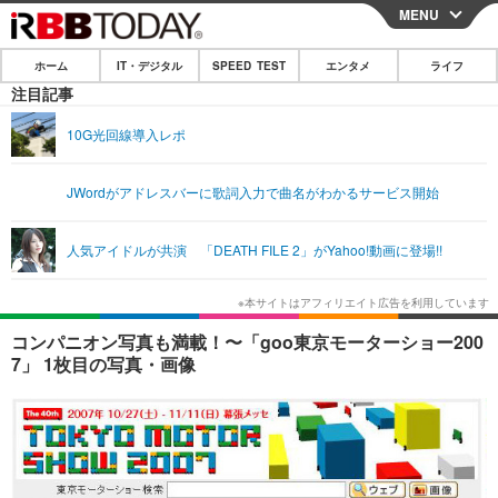
MENU
CLOSE
ホーム
IT・デジタル
SPEED TEST
エンタメ
ライフ
ホーム
注目記事
IT・デジタル
10G光回線導入レポ
IT・デジタルTOP
スマートフォン
SPEED TEST
JWordがアドレスバーに歌詞入力で曲名がわかるサービス開始
ネタ
ガジェット・ツール
エンタメ
人気アイドルが共演 「DEATH FILE 2」がYahoo!動画に登場!!
ショッピング
その他
エンタメTOP
映画・ドラマ
ライフ
韓流・K-POP
韓国・芸能
ライフTOP
グルメ
リリース一覧
コンパニオン写真も満載！〜「goo東京モーターショー200
音楽
スポーツ
ペット
ショッピング
7」 1枚目の写真・画像
プッシュ通知の停止方法
グラビア
ブログ
その他
ショッピング
その他