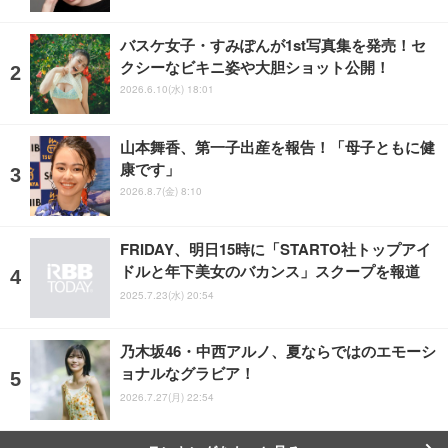
バスケ女子・すみぽんが1st写真集を発売！セ
クシーなビキニ姿や大胆ショット公開！
2026.6.10(水) 18:01
山本舞香、第一子出産を報告！「母子ともに健
康です」
2026.8.7(金) 8:10
FRIDAY、明日15時に「STARTO社トップアイ
ドルと年下美女のバカンス」スクープを報道
2025.7.23(水) 20:54
乃木坂46・中西アルノ、夏ならではのエモーシ
ョナルなグラビア！
2026.7.27(月) 22:54