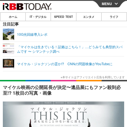
MENU
CLOSE
ホーム
IT・デジタル
SPEED TEST
エンタメ
ライフ
ホーム
注目記事
IT・デジタル
10G光回線導入レポ
IT・デジタルTOP
スマートフォン
SPEED TEST
「マイケルは生きている！証拠はこちら！」…どうみても典型的スパ
ムです 〜 シマンテック調べ
ネタ
ガジェット・ツール
エンタメ
マイケル・ジャクソンの霊か!? CNNの問題映像がYouTubeに
ショッピング
その他
エンタメTOP
映画・ドラマ
ライフ
韓流・K-POP
韓国・芸能
ライフTOP
グルメ
リリース一覧
マイケル映画の公開延長が決定〜遺品展にもファン殺到必
音楽
スポーツ
ペット
ショッピング
至!? 1枚目の写真・画像
プッシュ通知の停止方法
グラビア
ブログ
その他
ショッピング
その他