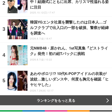
中！結婚式にともに出席、カリスマ性溢れる姿
に注目
2025.10.12(日) 17:47
韓国YGエンタ社屋を襲撃したのは日本人…ゴ
ルフクラブで出入口の一部を破損、警察が経緯
を調査へ
2026.8.7(金) 18:47
元NMB48・原かれん、1st写真集『どストライ
ク』発売！初の紐Tバックに挑戦
2026.8.7(金) 10:22
あわやポロリ!? 10代K-POPアイドルの衣装が
波紋…激しいダンス中、何度も胸元を確認「ヒ
ヤヒヤした」
2026.7.29(水) 12:17
ランキングをもっと見る