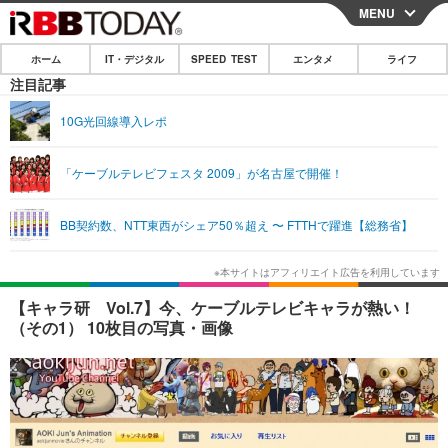
MENU
CLOSE
ホーム
IT・デジタル
SPEED TEST
エンタメ
ライフ
ホーム
注目記事
IT・デジタル
10G光回線導入レポ
IT・デジタルTOP
スマートフォン
SPEED TEST
「ケーブルテレビフェスタ 2009」が名古屋で開催！
ネタ
ガジェット・ツール
エンタメ
BB契約数、NTT東西がシェア50％超え 〜 FTTHで躍進【総務省】
ショッピング
その他
エンタメTOP
映画・ドラマ
ライフ
韓流・K-POP
韓国・芸能
ライフTOP
グルメ
リリース一覧
【キャラ研 Vol.7】今、ケーブルテレビキャラが熱い！
音楽
スポーツ
ペット
ショッピング
（その1） 10枚目の写真・画像
プッシュ通知の停止方法
グラビア
ブログ
その他
ショッピング
その他