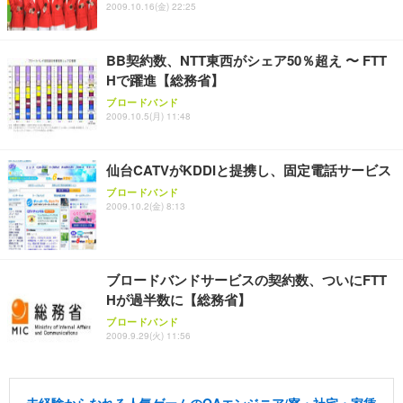
2009.10.16(金) 22:25
BB契約数、NTT東西がシェア50％超え 〜 FTT
Hで躍進【総務省】
ブロードバンド
2009.10.5(月) 11:48
仙台CATVがKDDIと提携し、固定電話サービス
ブロードバンド
2009.10.2(金) 8:13
ブロードバンドサービスの契約数、ついにFTT
Hが過半数に【総務省】
ブロードバンド
2009.9.29(火) 11:56