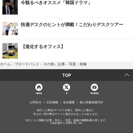
今観るべきオススメ「韓国ドラマ」
快適デスクのヒントが満載！こだわりデスクツアー
【進化するオフィス】
写真・画像
ホーム
›
ブロードバンド
›
その他
›
記事
›
TOP
Home
X
YouTube
お問合せ
広告掲載
会社概要
個人情報保護方針
紹介した商品/サービスを購入、契約した場合に、
売上の一部が弊社サイトに還元されることがあります。
当サイトに掲載の記事・見出し・写真・画像の無断転載を禁じます。
Copyright © 2026 IID, Inc.