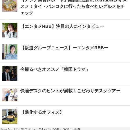
スメ！タイ・バンコクに行ったら食べたいグルメをチ
ェック
【エンタメRBB】注目の人にインタビュー
【坂道グループニュース】ーエンタメRBBー
今観るべきオススメ「韓国ドラマ」
快適デスクのヒントが満載！こだわりデスクツアー
【進化するオフィス】
写真・画像
ホーム
›
IT・デジタル
›
テレビ
›
記事
›