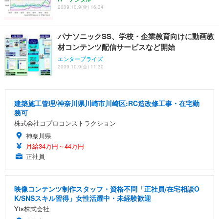
2009.10.9(金) 16:34
パナソニックSS、学校・企業教育向けに動画教
材コンテンツ配信サービスなど開始
エンタープライズ
2009.10.9(金) 11:30
建築施工管理/神奈川県川崎市川崎区:RC造改修工事・在宅勤
務可
株式会社コプロコンストラクション
神奈川県
月給34万円～44万円
正社員
映像コンテンツ制作スタッフ・資格不問「正社員/在宅相談O
K/SNSスキル習得」女性活躍中・未経験歓迎
Yts株式会社