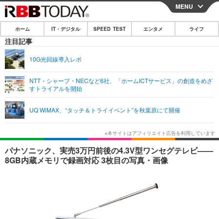
MENU
CLOSE
ホーム
IT・デジタル
SPEED TEST
エンタメ
ライフ
ホーム
注目記事
IT・デジタル
10G光回線導入レポ
IT・デジタルTOP
スマートフォン
SPEED TEST
NTT・シャープ・NECなど6社、「ホームICTサービス」の創造をめざ
すトライアルを開始
ネタ
ガジェット・ツール
エンタメ
UQ WiMAX、“タッチ＆トライイベント”を秋葉原にて開催
ショッピング
その他
エンタメTOP
映画・ドラマ
ライフ
韓流・K-POP
韓国・芸能
ライフTOP
グルメ
リリース一覧
パナソニック、実売3万円前後の4.3V型ワンセグテレビ——
音楽
スポーツ
ペット
ショッピング
8GB内蔵メモリで録画対応 3枚目の写真・画像
プッシュ通知の停止方法
グラビア
ブログ
その他
ショッピング
その他