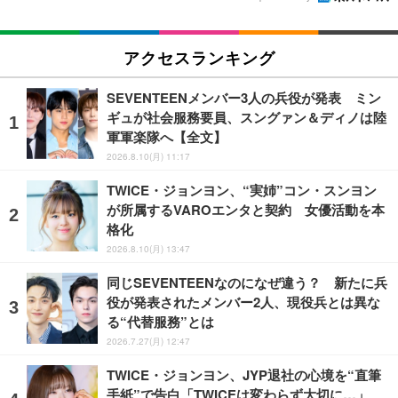
アクセスランキング
SEVENTEENメンバー3人の兵役が発表 ミン
ギュが社会服務要員、スングァン＆ディノは陸
軍軍楽隊へ【全文】
2026.8.10(月) 11:17
TWICE・ジョンヨン、“実姉”コン・スンヨン
が所属するVAROエンタと契約 女優活動を本
格化
2026.8.10(月) 13:47
同じSEVENTEENなのになぜ違う？ 新たに兵
役が発表されたメンバー2人、現役兵とは異な
る“代替服務”とは
2026.7.27(月) 12:47
TWICE・ジョンヨン、JYP退社の心境を“直筆
手紙”で告白「TWICEは変わらず大切に…」