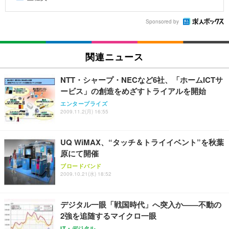
Sponsored by
関連ニュース
NTT・シャープ・NECなど6社、「ホームICTサ
ービス」の創造をめざすトライアルを開始
エンタープライズ
2009.11.2(月) 16:55
UQ WiMAX、“タッチ＆トライイベント”を秋葉
原にて開催
ブロードバンド
2009.10.21(水) 18:52
デジタル一眼「戦国時代」へ突入か——不動の
2強を追随するマイクロ一眼
IT・デジタル