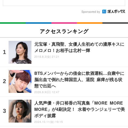
Sponsored by
アクセスランキング
元宝塚・真飛聖、女優人生初めての濃厚キスに
メロメロ！お相手は北村一輝
2018.8.3(金) 21:21
BTSメンバーからの借金に飲酒運転…自粛中に
脳出血で倒れた韓国芸人、退院 麻痺が残る状
態で出廷へ
2026.8.9(日) 12:47
人気声優・井口裕香の写真集「MORE MORE
MORE」が4刷決定！ 水着やランジェリーで美
ボディ披露
2024.10.11(金) 19:15