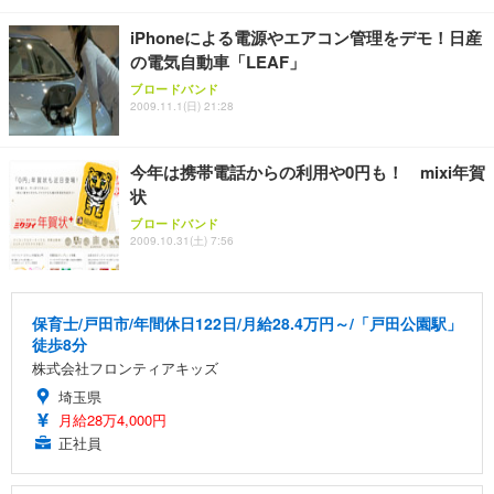
iPhoneによる電源やエアコン管理をデモ！日産
の電気自動車「LEAF」
ブロードバンド
2009.11.1(日) 21:28
今年は携帯電話からの利用や0円も！ mixi年賀
状
ブロードバンド
2009.10.31(土) 7:56
保育士/戸田市/年間休日122日/月給28.4万円～/「戸田公園駅」
徒歩8分
株式会社フロンティアキッズ
埼玉県
月給28万4,000円
正社員