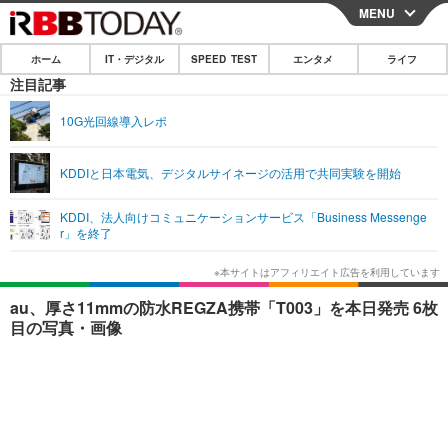
MENU
CLOSE
ホーム
IT・デジタル
SPEED TEST
エンタメ
ライフ
ホーム
注目記事
IT・デジタル
10G光回線導入レポ
IT・デジタルTOP
スマートフォン
SPEED TEST
KDDIと日本電気、デジタルサイネージの活用で共同実験を開始
ネタ
ガジェット・ツール
エンタメ
KDDI、法人向けコミュニケーションサービス「Business Messenge
ショッピング
その他
r」を終了
エンタメTOP
映画・ドラマ
ライフ
韓流・K-POP
韓国・芸能
ライフTOP
グルメ
リリース一覧
au、厚さ11mmの防水REGZA携帯「T003」を本日発売 6枚
音楽
スポーツ
ペット
ショッピング
目の写真・画像
プッシュ通知の停止方法
グラビア
ブログ
その他
ショッピング
その他