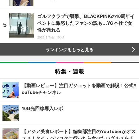
ゴルフクラブで襲撃、BLACKPINKの10周年イ
ベントに激怒したファンの説も…YG本社で女
性が暴れる
2026.8.7(金) 10:47
ランキングをもっと見る
特集・連載
【動画レビュー】注目ガジェットを動画で解説！公式Y
ouTubeチャンネル
10G光回線導入レポ
【アジア美食レポート】編集部注目のYouTuberがオス
スメ！タイ・バンコクに行ったら食べたいグルメをチ