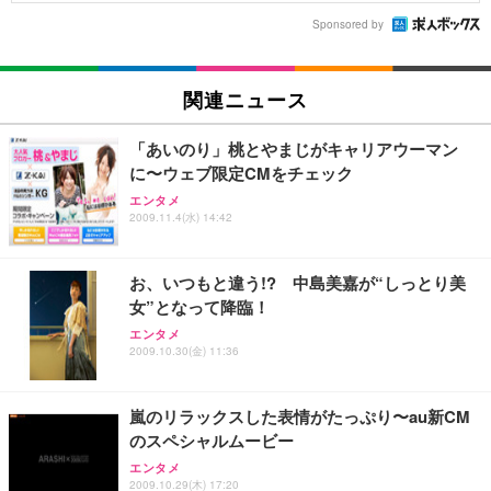
Sponsored by
関連ニュース
「あいのり」桃とやまじがキャリアウーマン
に〜ウェブ限定CMをチェック
エンタメ
2009.11.4(水) 14:42
お、いつもと違う!? 中島美嘉が“しっとり美
女”となって降臨！
エンタメ
2009.10.30(金) 11:36
嵐のリラックスした表情がたっぷり〜au新CM
のスペシャルムービー
エンタメ
2009.10.29(木) 17:20