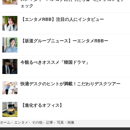
ェック
【エンタメRBB】注目の人にインタビュー
【坂道グループニュース】ーエンタメRBBー
今観るべきオススメ「韓国ドラマ」
快適デスクのヒントが満載！こだわりデスクツアー
【進化するオフィス】
写真・画像
ホーム
›
エンタメ
›
その他
›
記事
›