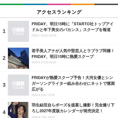
アクセスランキング
FRIDAY、明日15時に「STARTO社トップアイ
ドルと年下美女のバカンス」スクープを報道
2025.7.23(水) 20:54
若手美人アナが人気中堅芸人とラブラブ同棲！
FRIDAY、明日15時に熱愛スクープ
2025.8.27(水) 22:20
FRIDAYが熱愛スクープ予告！大河女優とシン
ガーソングライター組み合わせにネットで憶測
広がる
2026.8.6(木) 13:00
羽生結弦自らポーズを提案し撮影！完全撮り下
ろし2027年度版カレンダーが発売決定！
2026.8.7(金) 16:03