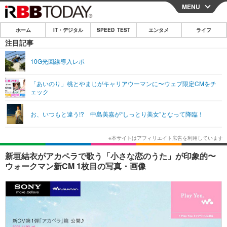
MENU
CLOSE
ホーム
IT・デジタル
SPEED TEST
エンタメ
ライフ
ホーム
注目記事
IT・デジタル
10G光回線導入レポ
IT・デジタルTOP
スマートフォン
SPEED TEST
「あいのり」桃とやまじがキャリアウーマンに〜ウェブ限定CMをチ
ェック
ネタ
ガジェット・ツール
エンタメ
お、いつもと違う!? 中島美嘉が“しっとり美女”となって降臨！
ショッピング
その他
エンタメTOP
映画・ドラマ
ライフ
韓流・K-POP
韓国・芸能
ライフTOP
グルメ
リリース一覧
新垣結衣がアカペラで歌う「小さな恋のうた」が印象的〜
音楽
スポーツ
ペット
ショッピング
ウォークマン新CM 1枚目の写真・画像
プッシュ通知の停止方法
グラビア
ブログ
その他
ショッピング
その他