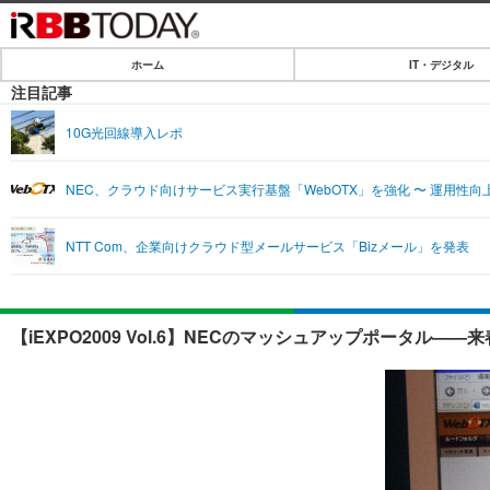
ホーム
IT・デジタル
ホーム
注目記事
IT・デジタル
10G光回線導入レポ
IT・デジタルTOP
SPEED TEST
NEC、クラウド向けサービス実行基盤「WebOTX」を強化 〜 運用性
ネタ
エンタメ
NTT Com、企業向けクラウド型メールサービス「Bizメール」を発表
ショッピング
エンタメTOP
ライフ
韓流・K-POP
ライフTOP
リリース一覧
【iEXPO2009 Vol.6】NECのマッシュアップポータル—
音楽
ペット
プッシュ通知の停止方法
グラビア
その他
ショッピング