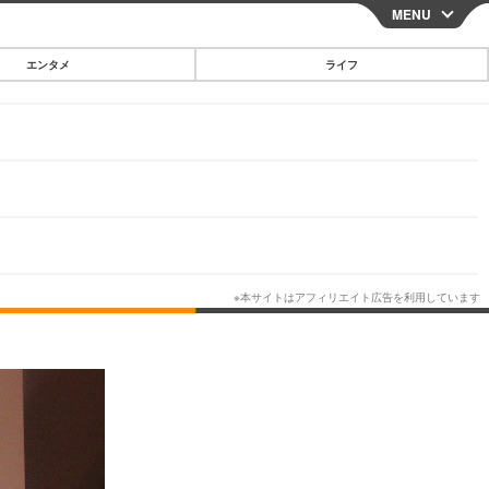
MENU
CLOSE
エンタメ
ライフ
スマートフォン
ガジェット・ツール
その他
映画・ドラマ
韓国・芸能
グルメ
スポーツ
ショッピング
ブログ
その他