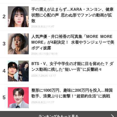
手の震えが止まらず…KARA・スンヨン、健康
状態に心配の声 思わぬ形でファンの動画が拡
散
2026.8.8(土) 11:47
人気声優・井口裕香の写真集「MORE MORE
MORE」が4刷決定！ 水着やランジェリーで美
ボディ披露
2024.10.11(金) 19:15
BTS・V、女子中学生の才能に目を留めた？ ダ
ンス動画に残した“短い一言”に反響続々
2026.7.29(水) 13:17
整形に1000万円、趣味に200万円を投入…韓国
歌手、浪費ぶりに衝撃！“超節約生活”に挑戦
2026.8.8(土) 11:17
ランキングをもっと見る