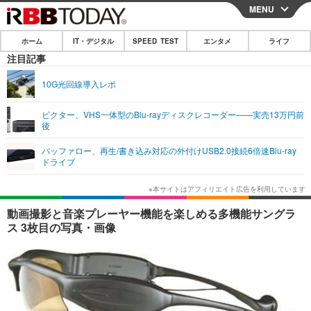
MENU
CLOSE
ホーム
IT・デジタル
SPEED TEST
エンタメ
ライフ
ホーム
注目記事
IT・デジタル
10G光回線導入レポ
IT・デジタルTOP
スマートフォン
SPEED TEST
ビクター、VHS一体型のBlu-rayディスクレコーダー——実売13万円前
後
ネタ
ガジェット・ツール
エンタメ
バッファロー、再生/書き込み対応の外付けUSB2.0接続6倍速Blu-ray
ショッピング
その他
ドライブ
エンタメTOP
映画・ドラマ
ライフ
韓流・K-POP
韓国・芸能
ライフTOP
グルメ
リリース一覧
動画撮影と音楽プレーヤー機能を楽しめる多機能サングラ
音楽
スポーツ
ペット
ショッピング
ス 3枚目の写真・画像
プッシュ通知の停止方法
グラビア
ブログ
その他
ショッピング
その他