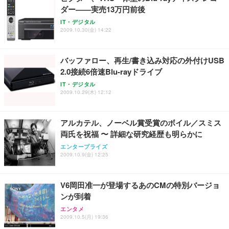
ダー——実売13万円前後
IT・デジタル
2009.10.30(金) 14:22
バッファロー、再生/書き込み対応の外付けUSB
2.0接続6倍速Blu-rayドライブ
IT・デジタル
2009.10.29(木) 12:12
アルカテル、ノーベル賞受賞のボイル／スミス
両氏を祝福 〜 詳細な研究経歴も明らかに
エンタープライズ
2009.10.9(金) 12:25
V6岡田准一が登場するあのCMの特別バージョ
ンが到着
エンタメ
2009.10.5(月) 19:36