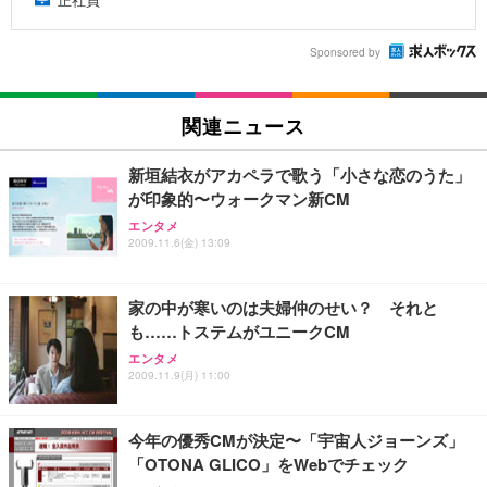
Sponsored by
関連ニュース
新垣結衣がアカペラで歌う「小さな恋のうた」
が印象的〜ウォークマン新CM
エンタメ
2009.11.6(金) 13:09
家の中が寒いのは夫婦仲のせい？ それと
も……トステムがユニークCM
エンタメ
2009.11.9(月) 11:00
今年の優秀CMが決定〜「宇宙人ジョーンズ」
「OTONA GLICO」をWebでチェック