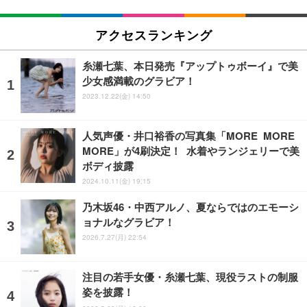
アクセスランキング
糸瀬七葉、本日発売『アップトゥボーイ』で美
少女感満載のグラビア！
2023.12.22(金) 14:50
人気声優・井口裕香の写真集「MORE MORE
MORE」が4刷決定！ 水着やランジェリーで美
ボディ披露
2024.10.11(金) 19:15
乃木坂46・中西アルノ、夏ならではのエモーシ
ョナルなグラビア！
2026.7.27(月) 22:54
注目の若手女優・糸瀬七葉、現役ラストの制服
姿を披露！