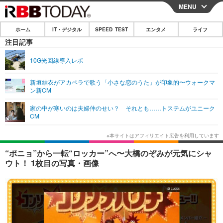
MENU
CLOSE
ホーム
IT・デジタル
SPEED TEST
エンタメ
ライフ
ホーム
注目記事
IT・デジタル
10G光回線導入レポ
IT・デジタルTOP
スマートフォン
SPEED TEST
新垣結衣がアカペラで歌う「小さな恋のうた」が印象的〜ウォークマ
ン新CM
ネタ
ガジェット・ツール
エンタメ
家の中が寒いのは夫婦仲のせい？ それとも……トステムがユニーク
ショッピング
その他
CM
エンタメTOP
映画・ドラマ
ライフ
韓流・K-POP
韓国・芸能
ライフTOP
グルメ
リリース一覧
“ポニョ”から一転“ロッカー”へ〜大橋のぞみが元気にシャ
音楽
スポーツ
ペット
ショッピング
ウト！ 1枚目の写真・画像
プッシュ通知の停止方法
グラビア
ブログ
その他
ショッピング
その他