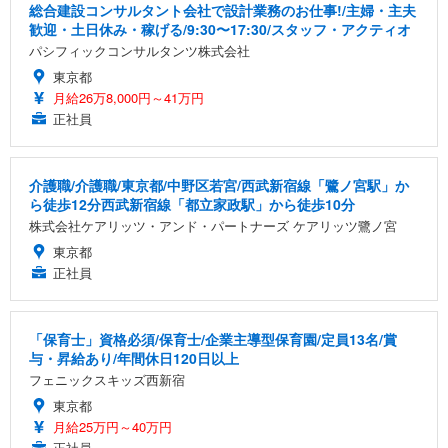
総合建設コンサルタント会社で設計業務のお仕事!/主婦・主夫
歓迎・土日休み・稼げる/9:30〜17:30/スタッフ・アクティオ
パシフィックコンサルタンツ株式会社
東京都
月給26万8,000円～41万円
正社員
介護職/介護職/東京都/中野区若宮/西武新宿線「鷺ノ宮駅」か
ら徒歩12分西武新宿線「都立家政駅」から徒歩10分
株式会社ケアリッツ・アンド・パートナーズ ケアリッツ鷺ノ宮
東京都
正社員
「保育士」資格必須/保育士/企業主導型保育園/定員13名/賞
与・昇給あり/年間休日120日以上
フェニックスキッズ西新宿
東京都
月給25万円～40万円
正社員