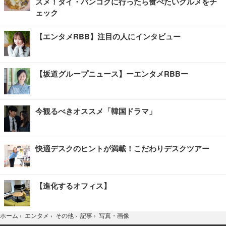
スメ！タイ・バンコクに行ったら食べたいグルメをチ
ェック
【エンタメRBB】注目の人にインタビュー
【坂道グループニュース】ーエンタメRBBー
今観るべきオススメ「韓国ドラマ」
快適デスクのヒントが満載！こだわりデスクツアー
【進化するオフィス】
写真・画像
ホーム
›
エンタメ
›
その他
›
記事
›