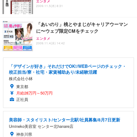
エンタメ
2009.11.5(木) 8:31
「あいのり」桃とやまじがキャリアウーマン
に〜ウェブ限定CMをチェック
エンタメ
2009.11.4(水) 14:42
「デザインが好き」それだけでOK!/WEBページのチェック・
校正担当/寮・社宅・家賃補助あり/未経験活躍
株式会社小林
東京都
月給28万円～50万円
正社員
美容師・スタイリスト/センター北駅/社員募集/8月7日更新
Umineko美容室 センター北hanare店
神奈川県