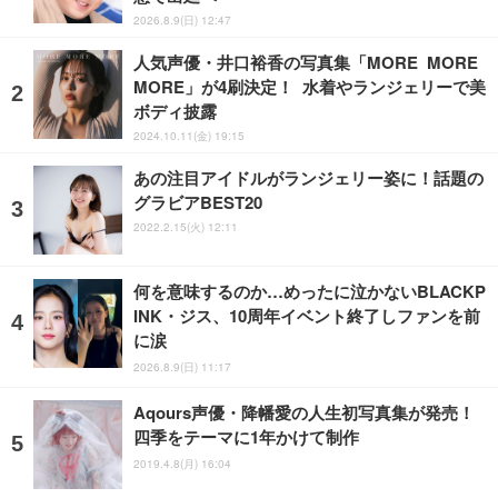
2026.8.9(日) 12:47
人気声優・井口裕香の写真集「MORE MORE
MORE」が4刷決定！ 水着やランジェリーで美
ボディ披露
2024.10.11(金) 19:15
あの注目アイドルがランジェリー姿に！話題の
グラビアBEST20
2022.2.15(火) 12:11
何を意味するのか…めったに泣かないBLACKP
INK・ジス、10周年イベント終了しファンを前
に涙
2026.8.9(日) 11:17
Aqours声優・降幡愛の人生初写真集が発売！
四季をテーマに1年かけて制作
2019.4.8(月) 16:04