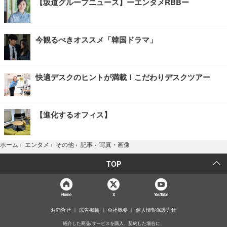
【坂道グループニュース】ーエンタメRBBー
今観るべきオススメ「韓国ドラマ」
快適デスクのヒントが満載！こだわりデスクツアー
【進化するオフィス】
写真・画像
ホーム
›
エンタメ
›
その他
›
記事
›
TOP
Home
X
YouTube
お問合せ
広告掲載
会社概要
個人情報保護方針
紹介した商品/サービスを購入、契約した場合に、