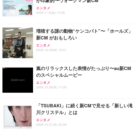
が印象的〜ウォークマン新CM
エンタメ
2009.11.6(金) 13:09
増殖する謎の動物“ケンコバト”〜「ホールズ」
新CM がおもしろい
エンタメ
2009.10.29(木) 19:31
嵐のリラックスした表情がたっぷり〜au新CM
のスペシャルムービー
エンタメ
2009.10.29(木) 17:20
「TSUBAKI」に続く新CMで見せる「新しい滝
川クリステル」とは
エンタメ
2009.10.21(水) 20:28