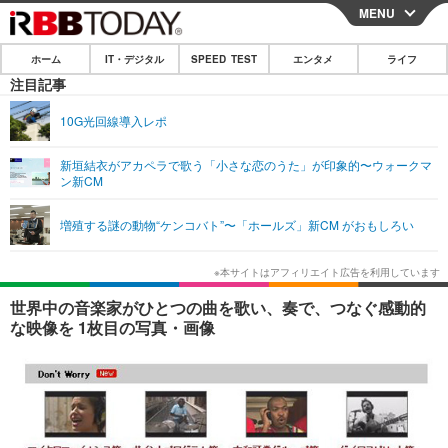
MENU
CLOSE
ホーム
IT・デジタル
SPEED TEST
エンタメ
ライフ
ホーム
注目記事
IT・デジタル
10G光回線導入レポ
IT・デジタルTOP
スマートフォン
SPEED TEST
新垣結衣がアカペラで歌う「小さな恋のうた」が印象的〜ウォークマ
ン新CM
ネタ
ガジェット・ツール
エンタメ
増殖する謎の動物“ケンコバト”〜「ホールズ」新CM がおもしろい
ショッピング
その他
エンタメTOP
映画・ドラマ
ライフ
韓流・K-POP
韓国・芸能
ライフTOP
グルメ
リリース一覧
世界中の音楽家がひとつの曲を歌い、奏で、つなぐ感動的
音楽
スポーツ
ペット
ショッピング
な映像を 1枚目の写真・画像
プッシュ通知の停止方法
グラビア
ブログ
その他
ショッピング
その他