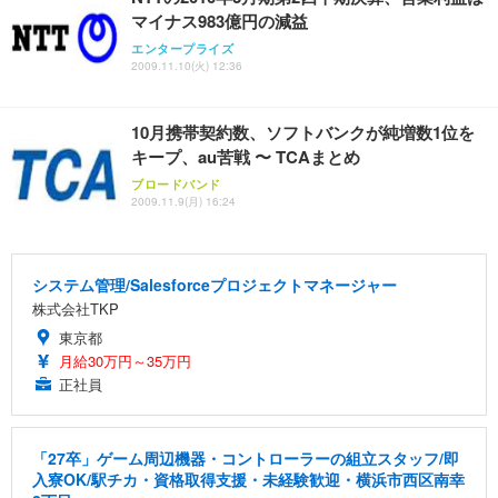
マイナス983億円の減益
エンタープライズ
2009.11.10(火) 12:36
10月携帯契約数、ソフトバンクが純増数1位を
キープ、au苦戦 〜 TCAまとめ
ブロードバンド
2009.11.9(月) 16:24
システム管理/Salesforceプロジェクトマネージャー
株式会社TKP
東京都
月給30万円～35万円
正社員
「27卒」ゲーム周辺機器・コントローラーの組立スタッフ/即
入寮OK/駅チカ・資格取得支援・未経験歓迎・横浜市西区南幸