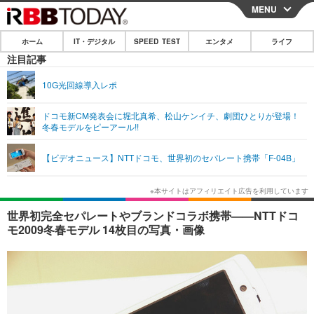
MENU
CLOSE
ホーム
IT・デジタル
SPEED TEST
エンタメ
ライフ
ホーム
注目記事
IT・デジタル
10G光回線導入レポ
IT・デジタルTOP
スマートフォン
SPEED TEST
ドコモ新CM発表会に堀北真希、松山ケンイチ、劇団ひとりが登場！
冬春モデルをピーアール!!
ネタ
ガジェット・ツール
エンタメ
【ビデオニュース】NTTドコモ、世界初のセパレート携帯「F-04B」
ショッピング
その他
エンタメTOP
映画・ドラマ
ライフ
韓流・K-POP
韓国・芸能
ライフTOP
グルメ
リリース一覧
世界初完全セパレートやブランドコラボ携帯——NTTドコ
音楽
スポーツ
ペット
ショッピング
モ2009冬春モデル 14枚目の写真・画像
プッシュ通知の停止方法
グラビア
ブログ
その他
ショッピング
その他