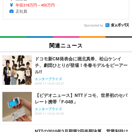
年収318万円～450万円
正社員
Sponsored by
関連ニュース
ドコモ新CM発表会に堀北真希、松山ケンイ
チ、劇団ひとりが登場！冬春モデルをピーアー
ル!!
エンタープライズ
2009.11.10(火) 23:27
【ビデオニュース】NTTドコモ、世界初のセパ
レート携帯「F-04B」
エンタープライズ
2009.11.10(火) 20:50
NTTの2010年3月期第2四半期決算、営業利益は