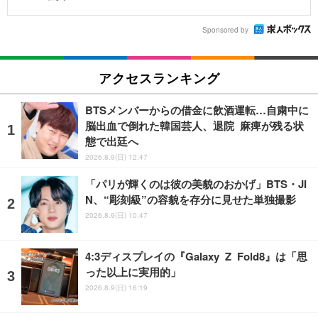
Sponsored by
アクセスランキング
BTSメンバーからの借金に飲酒運転…自粛中に
脳出血で倒れた韓国芸人、退院 麻痺が残る状
態で出廷へ
2026.8.9(日) 12:47
「パリが輝くのは彼の美貌のおかげ」BTS・JI
N、“彫刻級”の容貌を存分に見せた単独撮影
2026.8.9(日) 10:47
4:3ディスプレイの『Galaxy Z Fold8』は「思
った以上に実用的」
2026.8.9(日) 16:19