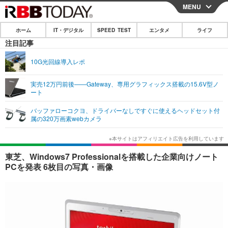
MENU
CLOSE
ホーム
IT・デジタル
SPEED TEST
エンタメ
ライフ
ホーム
注目記事
IT・デジタル
10G光回線導入レポ
IT・デジタルTOP
スマートフォン
SPEED TEST
実売12万円前後——Gateway、専用グラフィックス搭載の15.6V型ノ
ート
ネタ
ガジェット・ツール
エンタメ
バッファローコクヨ、ドライバーなしですぐに使えるヘッドセット付
ショッピング
その他
属の320万画素webカメラ
エンタメTOP
映画・ドラマ
ライフ
韓流・K-POP
韓国・芸能
ライフTOP
グルメ
リリース一覧
東芝、Windows7 Professionalを搭載した企業向けノート
音楽
スポーツ
ペット
ショッピング
PCを発表 6枚目の写真・画像
プッシュ通知の停止方法
グラビア
ブログ
その他
ショッピング
その他