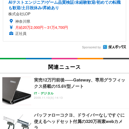
AIテストエンジニア/ゲーム品質検証/未経験歓迎/初めての転職
も歓迎/土日祝休み/昇給あり
株式会社LOP
神奈川県
月給20万2,000円～31万4,700円
正社員
Sponsored by
関連ニュース
実売12万円前後——Gateway、専用グラフィッ
クス搭載の15.6V型ノート
IT・デジタル
2009.11.10(火) 14:13
バッファローコクヨ、ドライバーなしですぐに
使えるヘッドセット付属の320万画素webカメ
ラ