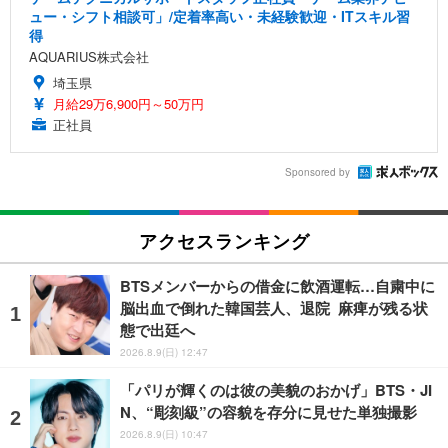
ュー・シフト相談可」/定着率高い・未経験歓迎・ITスキル習
得
AQUARIUS株式会社
埼玉県
月給29万6,900円～50万円
正社員
Sponsored by
アクセスランキング
BTSメンバーからの借金に飲酒運転…自粛中に
脳出血で倒れた韓国芸人、退院 麻痺が残る状
態で出廷へ
2026.8.9(日) 12:47
「パリが輝くのは彼の美貌のおかげ」BTS・JI
N、“彫刻級”の容貌を存分に見せた単独撮影
2026.8.9(日) 10:47