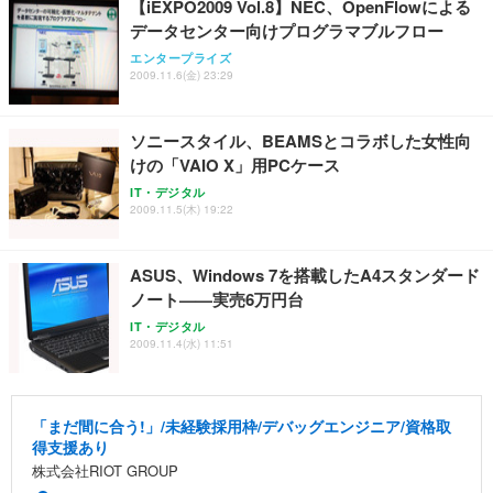
【iEXPO2009 Vol.8】NEC、OpenFlowによる
データセンター向けプログラマブルフロー
エンタープライズ
2009.11.6(金) 23:29
ソニースタイル、BEAMSとコラボした女性向
けの「VAIO X」用PCケース
IT・デジタル
2009.11.5(木) 19:22
ASUS、Windows 7を搭載したA4スタンダード
ノート——実売6万円台
IT・デジタル
2009.11.4(水) 11:51
「まだ間に合う!」/未経験採用枠/デバッグエンジニア/資格取
得支援あり
株式会社RIOT GROUP