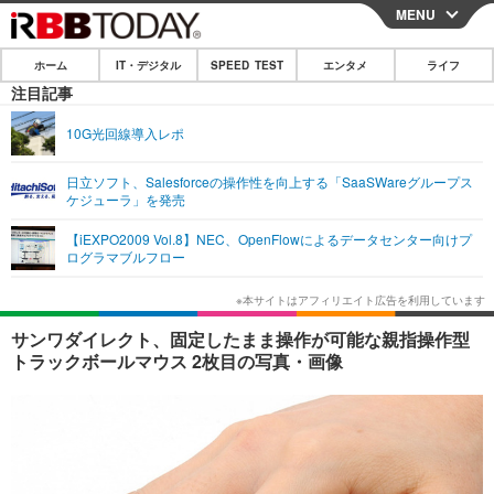
MENU
CLOSE
ホーム
IT・デジタル
SPEED TEST
エンタメ
ライフ
ホーム
注目記事
IT・デジタル
10G光回線導入レポ
IT・デジタルTOP
スマートフォン
SPEED TEST
日立ソフト、Salesforceの操作性を向上する「SaaSWareグループス
ケジューラ」を発売
ネタ
ガジェット・ツール
エンタメ
【iEXPO2009 Vol.8】NEC、OpenFlowによるデータセンター向けプ
ショッピング
その他
ログラマブルフロー
エンタメTOP
映画・ドラマ
ライフ
韓流・K-POP
韓国・芸能
ライフTOP
グルメ
リリース一覧
サンワダイレクト、固定したまま操作が可能な親指操作型
音楽
スポーツ
ペット
ショッピング
トラックボールマウス 2枚目の写真・画像
プッシュ通知の停止方法
グラビア
ブログ
その他
ショッピング
その他